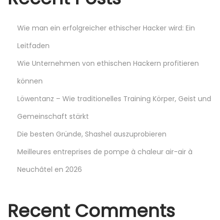
h
n
Wie man ein erfolgreicher ethischer Hacker wird: Ein
e
Leitfaden
i
Wie Unternehmen von ethischen Hackern profitieren
d
e
können
r
Löwentanz – Wie traditionelles Training Körper, Geist und
t
Gemeinschaft stärkt
e
R
Die besten Gründe, Shashel auszuprobieren
e
Meilleures entreprises de pompe à chaleur air-air à
n
Neuchâtel en 2026
n
r
ä
Recent Comments
d