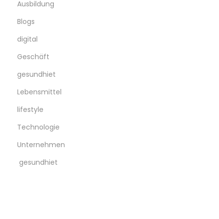
Ausbildung
o
Blogs
n
o
digital
m
Geschäft
y
gesundhiet
a
Lebensmittel
n
d
lifestyle
C
Technologie
u
Unternehmen
l
t
gesundhiet
u
r
e