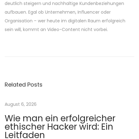
deutlich steigern und nachhaltige Kundenbeziehungen
aufbauen. Egal ob Unternehmen, Influencer oder
Organisation – wer heute im digitalen Raum erfolgreich
sein will, kommt an Video-Content nicht vorbei.
P
P
P
r
i
o
e
o
v
n
s
i
i
Related Posts
o
e
t
u
r
s
e
August 6, 2026
n
p
d
Wie man ein erfolgreicher
o
e
a
ethischer Hacker wird: Ein
s
r
Leitfaden
t
F