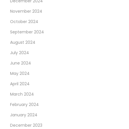
December 2024
s
a
November 2024
t
c
October 2024
:
t
o
September 2024
f
August 2024
V
July 2024
i
d
June 2024
e
May 2024
o
April 2024
A
March 2024
g
e
February 2024
n
January 2024
c
December 2023
i