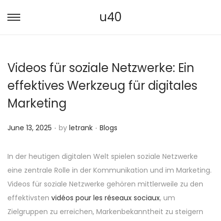
u40
S
S
k
k
i
i
Videos für soziale Netzwerke: Ein
p
p
t
t
effektives Werkzeug für digitales
o
o
Marketing
n
c
a
o
.
.
P
P
June 13, 2025
by
letrank
Blogs
v
n
o
o
i
t
s
s
In der heutigen digitalen Welt spielen soziale Netzwerke
g
e
t
t
eine zentrale Rolle in der Kommunikation und im Marketing.
a
n
e
e
Videos für soziale Netzwerke gehören mittlerweile zu den
t
t
d
d
effektivsten
vidéos pour les réseaux sociaux
, um
i
o
i
Zielgruppen zu erreichen, Markenbekanntheit zu steigern
o