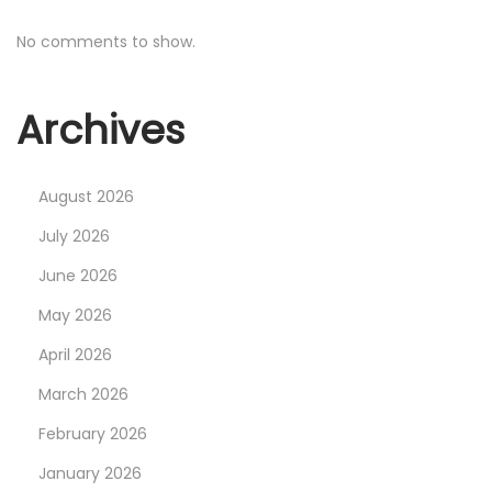
e
No comments to show.
r
m
Archives
i
t
ü
August 2026
b
July 2026
e
r
June 2026
6
May 2026
0
April 2026
J
a
March 2026
h
February 2026
r
January 2026
e