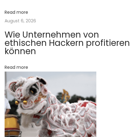
v
:
a
Read more
h
i
August 6, 2026
r
Wie Unternehmen von
r
g
ethischen Hackern profitieren
a
können
d
a
i
n
Read more
t
d
i
i
v
o
i
d
n
u
a
l