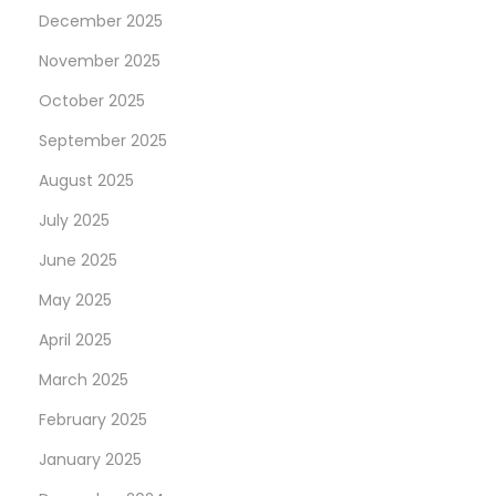
December 2025
n
E
November 2025
r
October 2025
f
September 2025
a
h
August 2025
r
July 2025
u
June 2025
n
May 2025
g
N
T
April 2025
e
h
March 2025
x
e
February 2025
t
I
p
m
January 2025
o
p