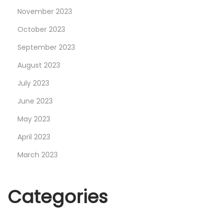
e
November 2023
s
October 2023
o
September 2023
n
August 2023
L
a
July 2023
u
June 2023
s
May 2023
a
n
April 2023
n
March 2023
e
’
Categories
s
E
c