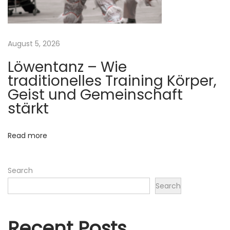
i
s
i
August 5, 2026
e
Löwentanz – Wie
r
traditionelles Training Körper,
u
Geist und Gemeinschaft
n
stärkt
g
:
Read more
M
a
ß
Search
g
Search
e
s
Recent Posts
c