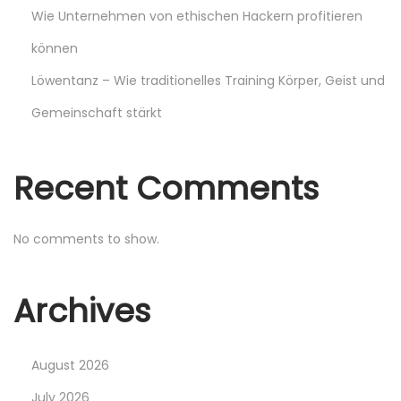
Wie Unternehmen von ethischen Hackern profitieren
i
können
n
Löwentanz – Wie traditionelles Training Körper, Geist und
Gemeinschaft stärkt
a
t
Recent Comments
i
No comments to show.
o
Archives
n
August 2026
July 2026