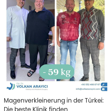
0
2
5
Magenverkleinerung in der Türkei:
Die beste Klinik finden