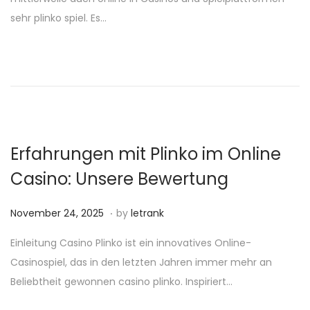
t
e
sehr plinko spiel. Es…
e
m
d
b
o
e
n
r
2
4
,
Erfahrungen mit Plinko im Online
2
Casino: Unsere Bewertung
0
2
.
P
N
November 24, 2025
by
letrank
5
o
o
Einleitung Casino Plinko ist ein innovatives Online-
s
v
Casinospiel, das in den letzten Jahren immer mehr an
t
e
Beliebtheit gewonnen casino plinko. Inspiriert…
e
m
d
b