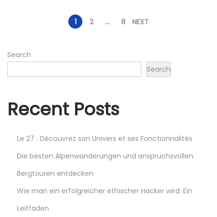
4
P
,
1
2
…
8
NEXT
2
o
0
Search
2
Search
s
5
t
Recent Posts
s
Le 27 : Découvrez son Univers et ses Fonctionnalités
p
Die besten Alpenwanderungen und anspruchsvollen
Bergtouren entdecken
a
Wie man ein erfolgreicher ethischer Hacker wird: Ein
g
Leitfaden