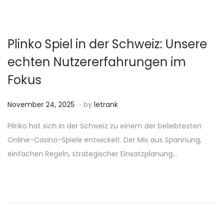
2
4
,
Plinko Spiel in der Schweiz: Unsere
2
echten Nutzererfahrungen im
0
Fokus
2
5
.
P
N
November 24, 2025
by
letrank
o
o
Plinko hat sich in der Schweiz zu einem der beliebtesten
s
v
Online-Casino-Spiele entwickelt. Der Mix aus Spannung,
t
e
einfachen Regeln, strategischer Einsatzplanung…
e
m
d
b
o
e
n
r
2