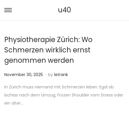
u40
S
S
k
k
i
i
Physiotherapie Zürich: Wo
p
p
t
t
Schmerzen wirklich ernst
o
o
genommen werden
n
c
a
o
.
P
N
November 30, 2025
by
letrank
v
n
o
o
i
t
In Zürich muss niemand mit Schmerzen leben. Egal ob
s
v
g
e
Ischias nach dem Umzug, Frozen Shoulder vom Stress oder
t
e
a
n
ein alter…
e
m
t
t
d
b
i
o
e
o