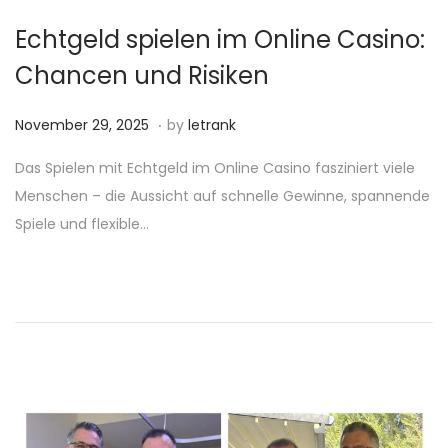
,
Echtgeld spielen im Online Casino:
2
Chancen und Risiken
0
2
.
P
N
November 29, 2025
by
letrank
5
o
o
Das Spielen mit Echtgeld im Online Casino fasziniert viele
s
v
Menschen – die Aussicht auf schnelle Gewinne, spannende
t
e
Spiele und flexible…
e
m
d
b
o
e
n
r
2
9
,
2