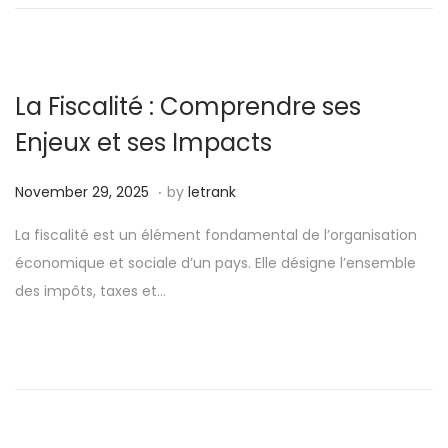
n
r
n
3
0
,
La Fiscalité : Comprendre ses
2
Enjeux et ses Impacts
0
2
.
P
N
November 29, 2025
by
letrank
5
o
o
La fiscalité est un élément fondamental de l’organisation
s
v
économique et sociale d’un pays. Elle désigne l’ensemble
t
e
des impôts, taxes et…
e
m
d
b
o
e
n
r
2
9