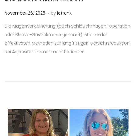
.
P
N
November 26, 2025
by
letrank
o
o
Die Magenverkleinerung (auch Schlauchmagen-Operation
s
v
oder Sleeve-Gastrektomie genannt) ist eine der
t
e
effektivsten Methoden zur langfristigen Gewichtsreduktion
e
m
bei Adipositas. Immer mehr Patienten…
d
b
o
e
n
r
2
6
,
2
0
2
5