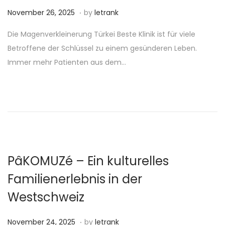
.
P
N
November 26, 2025
by
letrank
o
o
Die Magenverkleinerung Türkei Beste Klinik ist für viele
s
v
Betroffene der Schlüssel zu einem gesünderen Leben.
t
e
Immer mehr Patienten aus dem…
e
m
d
b
o
e
n
r
2
6
,
PâKOMUZé – Ein kulturelles
2
Familienerlebnis in der
0
Westschweiz
2
5
.
P
N
November 24, 2025
by
letrank