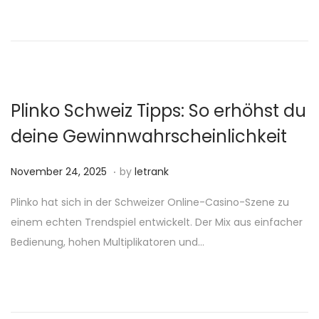
o
e
n
r
2
4
,
Plinko Schweiz Tipps: So erhöhst du
2
deine Gewinnwahrscheinlichkeit
0
2
.
P
N
November 24, 2025
by
letrank
5
o
o
Plinko hat sich in der Schweizer Online-Casino-Szene zu
s
v
einem echten Trendspiel entwickelt. Der Mix aus einfacher
t
e
Bedienung, hohen Multiplikatoren und…
e
m
d
b
o
e
n
r