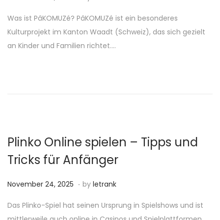
o
o
Was ist PâKOMUZé? PâKOMUZé ist ein besonderes
s
v
Kulturprojekt im Kanton Waadt (Schweiz), das sich gezielt
t
e
an Kinder und Familien richtet….
e
m
d
b
o
e
n
r
2
4
,
Plinko Online spielen – Tipps und
2
Tricks für Anfänger
0
2
.
P
N
November 24, 2025
by
letrank
5
o
o
Das Plinko-Spiel hat seinen Ursprung in Spielshows und ist
s
v
mittlerweile auch online in Casinos und Spielplattformen