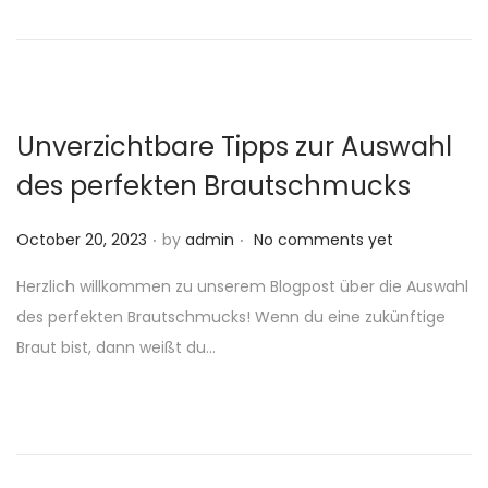
n
n
Unverzichtbare Tipps zur Auswahl
des perfekten Brautschmucks
.
.
P
October 20, 2023
by
admin
No comments yet
o
Herzlich willkommen zu unserem Blogpost über die Auswahl
s
des perfekten Brautschmucks! Wenn du eine zukünftige
t
Braut bist, dann weißt du…
e
d
o
n