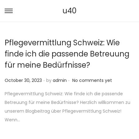
u40
S
S
k
k
i
i
Pflegevermittlung Schweiz: Wie
p
p
t
t
finde ich die passende Betreuung
o
o
für meine Bedürfnisse?
n
c
a
o
.
.
P
October 30, 2023
by
admin
No comments yet
v
n
o
i
t
Pflegevermittlung Schweiz: Wie finde ich die passende
s
g
e
Betreuung für meine Bedürfnisse? Herzlich willkommen zu
t
a
n
unserem Blogbeitrag über Pflegevermittlung Schweiz!
e
t
t
Wenn…
d
i
o
o