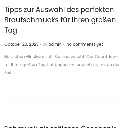
Tipps zur Auswahl des perfekten
Brautschmucks für Ihren großen
Tag
.
.
P
October 20, 2023
by
admin
No comments yet
o
Herzlichen Glückwunsch, Sie sind verlobt! Der Countdown
s
für Ihren großen Tag hat begonnen und jetzt ist es an der
t
Zeit,…
e
d
o
n