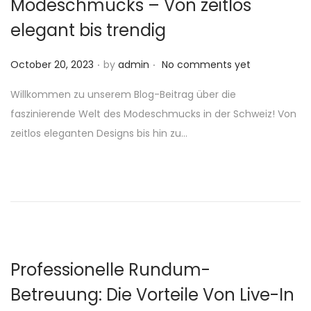
Modeschmucks – Von zeitlos
elegant bis trendig
.
.
P
October 20, 2023
by
admin
No comments yet
o
Willkommen zu unserem Blog-Beitrag über die
s
faszinierende Welt des Modeschmucks in der Schweiz! Von
t
zeitlos eleganten Designs bis hin zu…
e
d
o
n
Professionelle Rundum-
Betreuung: Die Vorteile Von Live-In