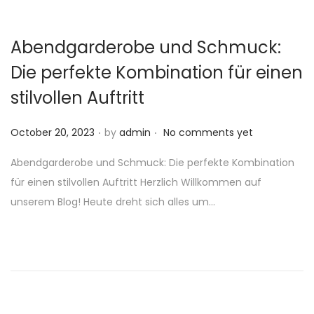
Abendgarderobe und Schmuck:
Die perfekte Kombination für einen
stilvollen Auftritt
.
.
P
October 20, 2023
by
admin
No comments yet
o
Abendgarderobe und Schmuck: Die perfekte Kombination
s
für einen stilvollen Auftritt Herzlich Willkommen auf
t
unserem Blog! Heute dreht sich alles um…
e
d
o
n