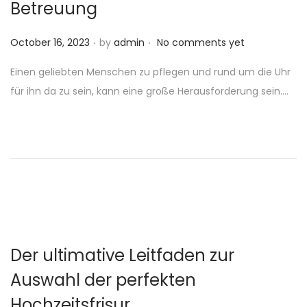
Betreuung
.
.
P
October 16, 2023
by
admin
No comments yet
o
Einen geliebten Menschen zu pflegen und rund um die Uhr
s
für ihn da zu sein, kann eine große Herausforderung sein….
t
e
d
o
n
Der ultimative Leitfaden zur
Auswahl der perfekten
Hochzeitsfrisur