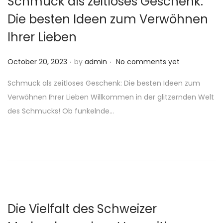
Schmuck als zeitloses Geschenk:
Die besten Ideen zum Verwöhnen
Ihrer Lieben
.
.
P
October 20, 2023
by
admin
No comments yet
o
Schmuck als zeitloses Geschenk: Die besten Ideen zum
s
Verwöhnen Ihrer Lieben Willkommen in der glitzernden Welt
t
des Schmucks! Ob funkelnde…
e
d
o
n
Die Vielfalt des Schweizer