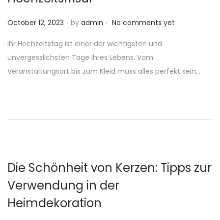
.
.
P
October 12, 2023
by
admin
No comments yet
o
Ihr Hochzeitstag ist einer der wichtigsten und
s
unvergesslichsten Tage Ihres Lebens. Vom
t
Veranstaltungsort bis zum Kleid muss alles perfekt sein,…
e
d
o
n
Die Schönheit von Kerzen: Tipps zur
Verwendung in der
Heimdekoration