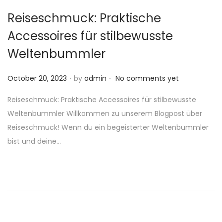
Reiseschmuck: Praktische
Accessoires für stilbewusste
Weltenbummler
.
.
P
October 20, 2023
by
admin
No comments yet
o
Reiseschmuck: Praktische Accessoires für stilbewusste
s
Weltenbummler Willkommen zu unserem Blogpost über
t
Reiseschmuck! Wenn du ein begeisterter Weltenbummler
e
bist und deine…
d
o
n