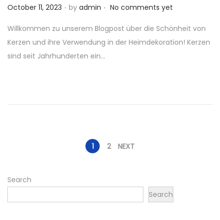
.
.
P
October 11, 2023
by
admin
No comments yet
o
Willkommen zu unserem Blogpost über die Schönheit von
s
Kerzen und ihre Verwendung in der Heimdekoration! Kerzen
t
sind seit Jahrhunderten ein…
e
d
o
n
P
1
2
NEXT
o
Search
Search
s