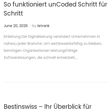
6
So funktioniert unCoded Schritt für
Schritt
.
P
J
June 20, 2026
by
letrank
o
u
Einleitung Die Digitalisierung verändert Unternehmen in
s
n
nahezu jeder Branche. Um wettbewerbsfähig zu bleiben,
t
e
benötigen Organisationen leistungsfähige
e
2
Softwarelösungen, die schnell entwickelt,…
d
0
o
,
n
2
0
2
6
Bestinswiss – Ihr Überblick für