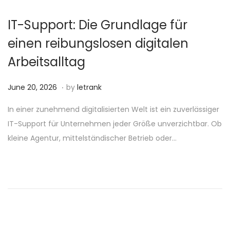
2
6
IT-Support: Die Grundlage für
einen reibungslosen digitalen
Arbeitsalltag
.
P
J
June 20, 2026
by
letrank
o
u
In einer zunehmend digitalisierten Welt ist ein zuverlässiger
s
n
IT-Support für Unternehmen jeder Größe unverzichtbar. Ob
t
e
kleine Agentur, mittelständischer Betrieb oder…
e
2
d
0
o
,
n
2
0
2