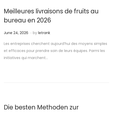
6
Meilleures livraisons de fruits au
bureau en 2026
.
P
J
June 24, 2026
by
letrank
o
u
Les entreprises cherchent aujourd’hui des moyens simples
s
n
et efficaces pour prendre soin de leurs équipes. Parmi les
t
e
initiatives qui marchent…
e
2
d
4
o
,
n
2
0
2
6
Die besten Methoden zur