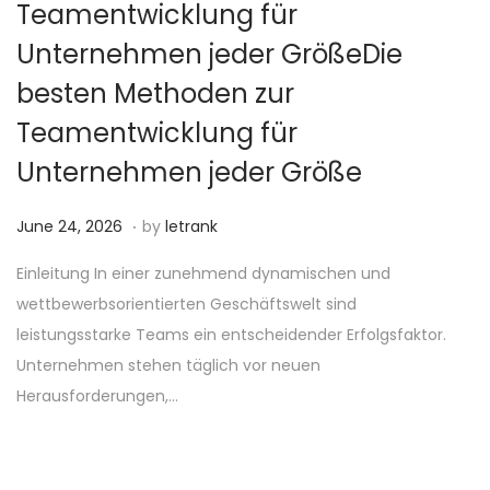
Teamentwicklung für
Unternehmen jeder GrößeDie
besten Methoden zur
Teamentwicklung für
Unternehmen jeder Größe
.
P
J
June 24, 2026
by
letrank
o
u
Einleitung In einer zunehmend dynamischen und
s
n
wettbewerbsorientierten Geschäftswelt sind
t
e
leistungsstarke Teams ein entscheidender Erfolgsfaktor.
e
2
Unternehmen stehen täglich vor neuen
d
4
Herausforderungen,…
o
,
n
2
0