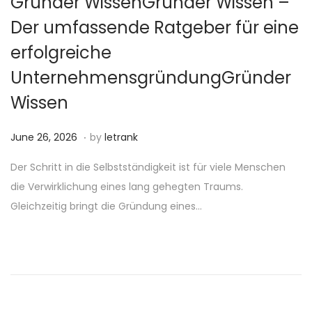
Gründer WissenGründer Wissen –
Der umfassende Ratgeber für eine
erfolgreiche
UnternehmensgründungGründer
Wissen
.
P
J
June 26, 2026
by
letrank
o
u
Der Schritt in die Selbstständigkeit ist für viele Menschen
s
n
die Verwirklichung eines lang gehegten Traums.
t
e
Gleichzeitig bringt die Gründung eines…
e
2
d
6
o
,
n
2
0
2