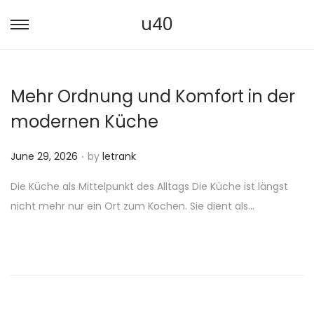
u40
S
S
k
k
i
i
Mehr Ordnung und Komfort in der
p
p
t
t
modernen Küche
o
o
.
n
c
P
June 29, 2026
by
letrank
a
o
o
Die Küche als Mittelpunkt des Alltags Die Küche ist längst
v
n
s
nicht mehr nur ein Ort zum Kochen. Sie dient als…
i
t
t
g
e
e
a
n
d
t
t
o
i
n
o