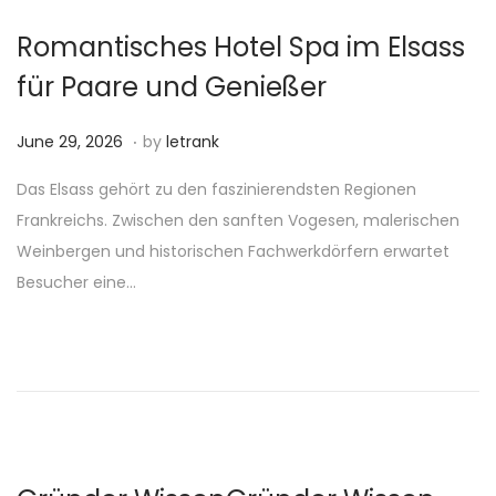
n
Romantisches Hotel Spa im Elsass
für Paare und Genießer
.
P
J
June 29, 2026
by
letrank
o
u
Das Elsass gehört zu den faszinierendsten Regionen
s
n
Frankreichs. Zwischen den sanften Vogesen, malerischen
t
e
Weinbergen und historischen Fachwerkdörfern erwartet
e
2
Besucher eine…
d
9
o
,
n
2
0
2
6