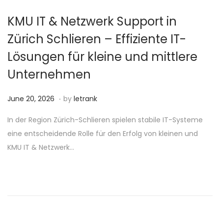
6
KMU IT & Netzwerk Support in
Zürich Schlieren – Effiziente IT-
Lösungen für kleine und mittlere
Unternehmen
.
P
J
June 20, 2026
by
letrank
o
u
In der Region Zürich-Schlieren spielen stabile IT-Systeme
s
n
eine entscheidende Rolle für den Erfolg von kleinen und
t
e
KMU IT & Netzwerk…
e
2
d
0
o
,
n
2
0