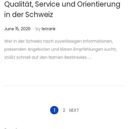
Qualität, Service und Orientierung
in der Schweiz
.
P
J
June 15, 2026
by
letrank
o
u
Wer in der Schweiz nach zuverlässigen Informationen,
s
n
passenden Angeboten und klaren Empfehlungen sucht,
t
e
stößt schnell auf den Namen Bestinswiss ….
e
1
d
5
o
,
n
2
0
2
P
6
1
2
NEXT
o