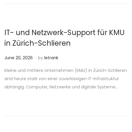
2
6
IT- und Netzwerk-Support für KMU
in Zürich-Schlieren
.
P
J
June 20, 2026
by
letrank
o
u
Kleine und mittlere Unternehmen (KMU) in Zürich-Schlieren
s
n
sind heute stark von einer zuverlässigen IT-Infrastruktur
t
e
abhängig. Computer, Netzwerke und digitale Systeme…
e
2
d
0
o
,
n
2
0
2