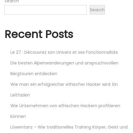
Search
Search
s
t
Recent Posts
s
Le 27 : Découvrez son Univers et ses Fonctionnalités
p
Die besten Alpenwanderungen und anspruchsvollen
Bergtouren entdecken
a
Wie man ein erfolgreicher ethischer Hacker wird: Ein
g
Leitfaden
Wie Unternehmen von ethischen Hackern profitieren
i
können
n
Löwentanz – Wie traditionelles Training Körper, Geist und