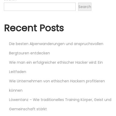
u
Search
r
e
n
Recent Posts
i
n
Die besten Alpenwanderungen und anspruchsvollen
d
e
Bergtouren entdecken
r
Wie man ein erfolgreicher ethischer Hacker wird: Ein
S
Leitfaden
c
h
Wie Unternehmen von ethischen Hackern profitieren
w
können
e
Löwentanz – Wie traditionelles Training Körper, Geist und
i
Gemeinschaft stärkt
z