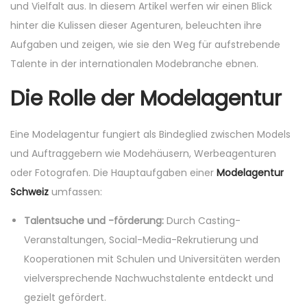
n
,
n
und Vielfalt aus. In diesem Artikel werfen wir einen Blick
n
2
hinter die Kulissen dieser Agenturen, beleuchten ihre
0
Aufgaben und zeigen, wie sie den Weg für aufstrebende
2
Talente in der internationalen Modebranche ebnen.
5
Die Rolle der Modelagentur
Eine Modelagentur fungiert als Bindeglied zwischen Models
und Auftraggebern wie Modehäusern, Werbeagenturen
oder Fotografen. Die Hauptaufgaben einer
Modelagentur
Schweiz
umfassen:
Talentsuche und -förderung:
Durch Casting-
Veranstaltungen, Social-Media-Rekrutierung und
Kooperationen mit Schulen und Universitäten werden
vielversprechende Nachwuchstalente entdeckt und
gezielt gefördert.