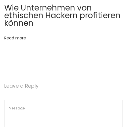
g
Wie Unternehmen von
t
ethischen Hackern profitieren
e
können
n
u
Read more
n
d
b
l
ü
h
Leave a Reply
e
n
d
e
n