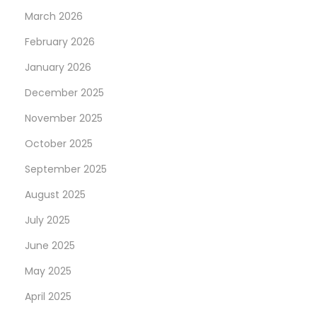
r
March 2026
d
i
February 2026
e
January 2026
B
December 2025
r
November 2025
a
n
October 2025
c
September 2025
h
August 2025
e
July 2025
June 2025
May 2025
April 2025