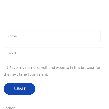
G
a
r
t
e
n
N
M
e
o
x
d
t
e
Save my name, email, and website in this browser for
p
l
the next time I comment.
o
a
s
g
t
e
:
n
t
Search