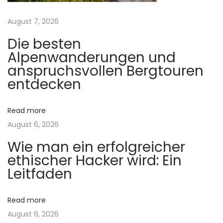
p
s
a
August 7, 2026
f
Die besten
ü
t
Alpenwanderungen und
r
anspruchsvollen Bergtouren
e
i
entdecken
i
o
n
Read more
e
August 6, 2026
n
n
g
Wie man ein erfolgreicher
e
ethischer Hacker wird: Ein
p
Leitfaden
f
l
Read more
e
August 6, 2026