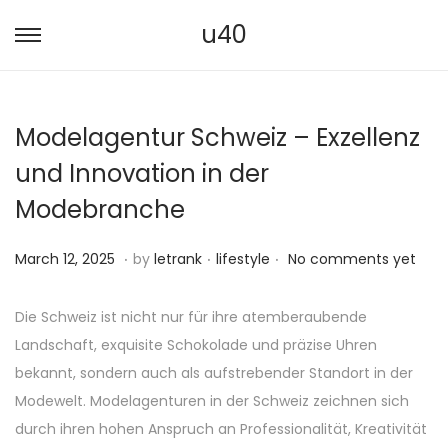
u40
S
S
k
k
i
i
Modelagentur Schweiz – Exzellenz
p
p
t
t
und Innovation in der
o
o
Modebranche
n
c
a
o
.
.
.
P
M
P
March 12, 2025
by
letrank
lifestyle
No comments yet
v
n
o
a
o
i
t
s
r
s
Die Schweiz ist nicht nur für ihre atemberaubende
g
e
t
c
t
Landschaft, exquisite Schokolade und präzise Uhren
a
n
e
h
e
bekannt, sondern auch als aufstrebender Standort in der
t
t
d
1
d
Modewelt. Modelagenturen in der Schweiz zeichnen sich
i
o
2
i
durch ihren hohen Anspruch an Professionalität, Kreativität
o