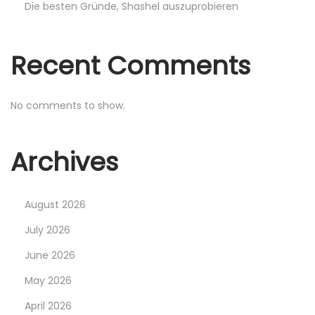
:
Die besten Gründe, Shashel auszuprobieren
E
i
Recent Comments
n
Ü
b
No comments to show.
e
r
Archives
b
l
i
August 2026
c
July 2026
k
June 2026
ü
b
May 2026
e
April 2026