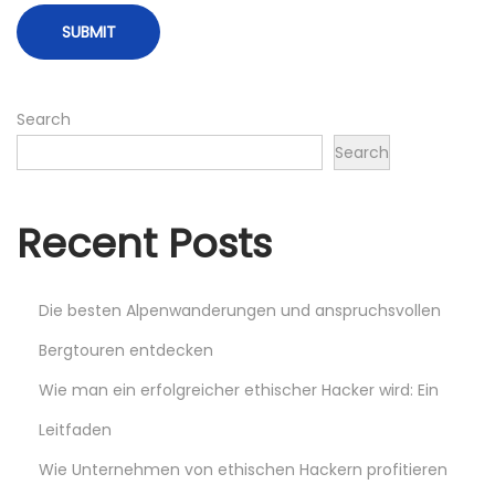
t
d
:
é
f
i
Search
n
Search
i
t
i
Recent Posts
v
e
Die besten Alpenwanderungen und anspruchsvollen
:
Bergtouren entdecken
l
Wie man ein erfolgreicher ethischer Hacker wird: Ein
e
Leitfaden
s
1
Wie Unternehmen von ethischen Hackern profitieren