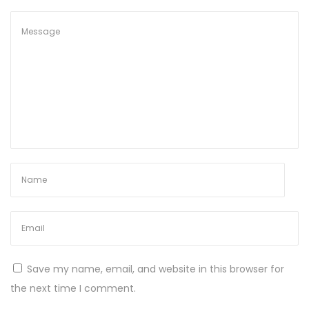
e
d
i
e
n
s
t
e
.
N
L
e
a
x
l
t
i
p
s
Save my name, email, and website in this browser for
o
t
the next time I comment.
s
e