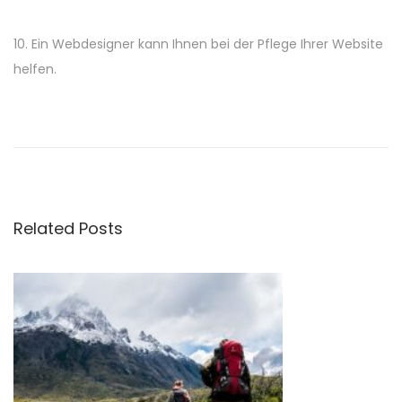
10. Ein Webdesigner kann Ihnen bei der Pflege Ihrer Website
helfen.
P
P
W
r
e
o
e
n
v
n
s
i
d
Related Posts
o
i
t
u
e
s
C
n
p
h
o
i
a
s
r
t
u