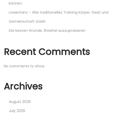
0
können
0
Löwentanz – Wie traditionelles Training Körper, Geist und
Gemeinschaft stärkt
m
e
Die besten Gründe, Shashel auszuprobieren
i
l
Recent Comments
l
e
u
No comments to show.
r
s
Archives
D
J
d
August 2026
e
July 2026