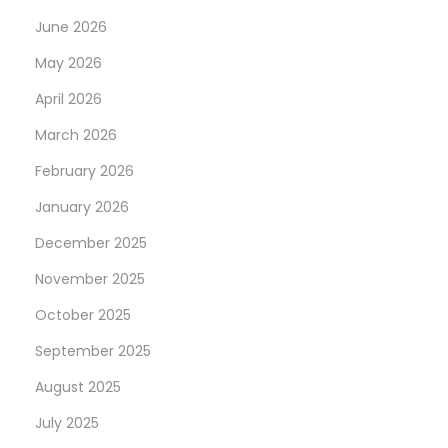
t
June 2026
o
u
May 2026
s
April 2026
l
March 2026
e
s
February 2026
t
January 2026
e
December 2025
m
November 2025
p
s
October 2025
September 2025
!
August 2025
July 2025