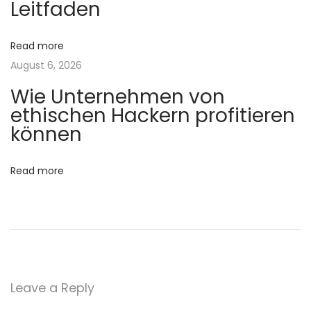
:
Leitfaden
M
o
Read more
b
August 6, 2026
i
Wie Unternehmen von
l
ethischen Hackern profitieren
e
können
A
n
Read more
ä
s
t
h
e
s
Leave a Reply
i