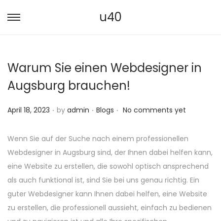
u40
S
S
k
k
i
i
Warum Sie einen Webdesigner in
p
p
t
t
Augsburg brauchen!
o
o
.
.
.
n
c
P
P
April 18, 2023
by
admin
Blogs
No comments yet
a
o
o
o
v
n
s
s
Wenn Sie auf der Suche nach einem professionellen
i
t
t
t
Webdesigner in Augsburg sind, der Ihnen dabei helfen kann,
g
e
e
e
eine Website zu erstellen, die sowohl optisch ansprechend
a
n
d
d
als auch funktional ist, sind Sie bei uns genau richtig. Ein
t
t
o
i
guter Webdesigner kann Ihnen dabei helfen, eine Website
i
n
n
zu erstellen, die professionell aussieht, einfach zu bedienen
o