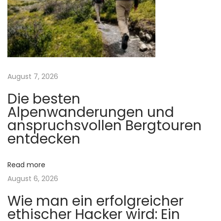
v
:
r
g
i
i
e
g
z
u
a
August 7, 2026
I
Die besten
h
t
Alpenwanderungen und
n
anspruchsvollen Bergtouren
e
i
entdecken
n
o
k
Read more
o
August 6, 2026
n
m
m
Wie man ein erfolgreicher
t
ethischer Hacker wird: Ein