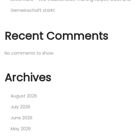
e
Gemeinschaft stärkt
r
b
l
Recent Comments
i
c
No comments to show.
k
ü
b
Archives
e
r
August 2026
d
a
July 2026
s
June 2026
N
May 2026
a