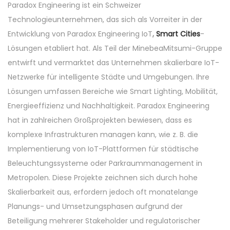
Paradox Engineering ist ein Schweizer
n
2
Technologieunternehmen, das sich als Vorreiter in der
0
Entwicklung von Paradox Engineering IoT
,
Smart Cities
-
2
Lösungen etabliert hat. Als Teil der MinebeaMitsumi-Gruppe
5
entwirft und vermarktet das Unternehmen skalierbare IoT-
Netzwerke für intelligente Städte und Umgebungen. Ihre
Lösungen umfassen Bereiche wie Smart Lighting, Mobilität,
Energieeffizienz und Nachhaltigkeit. Paradox Engineering
hat in zahlreichen Großprojekten bewiesen, dass es
komplexe Infrastrukturen managen kann, wie z. B. die
Implementierung von IoT-Plattformen für städtische
Beleuchtungssysteme oder Parkraummanagement in
Metropolen. Diese Projekte zeichnen sich durch hohe
Skalierbarkeit aus, erfordern jedoch oft monatelange
Planungs- und Umsetzungsphasen aufgrund der
Beteiligung mehrerer Stakeholder und regulatorischer