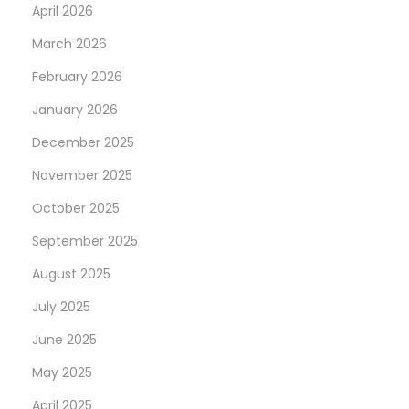
t
April 2026
u
March 2026
r
February 2026
h
January 2026
e
i
December 2025
l
November 2025
m
October 2025
i
t
September 2025
t
August 2025
e
July 2025
l
June 2025
May 2025
April 2025