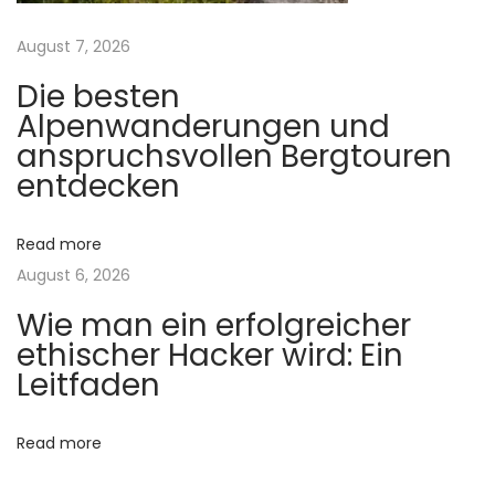
v
o
August 7, 2026
o
Die besten
r
Alpenwanderungen und
S
anspruchsvollen Bergtouren
p
entdecken
e
l
Read more
e
August 6, 2026
r
Wie man ein erfolgreicher
s
ethischer Hacker wird: Ein
N
M
Leitfaden
e
u
x
m
Read more
t
i
p
o