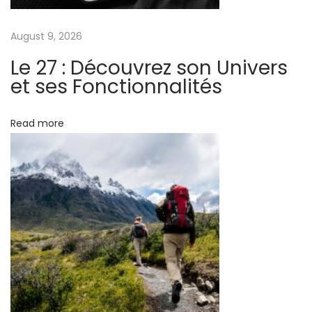
g
e
n
a
August 9, 2026
:
Le 27 : Découvrez son Univers
D
t
et ses Fonctionnalités
e
U
i
Read more
l
o
t
i
n
e
m
e
G
i
d
s