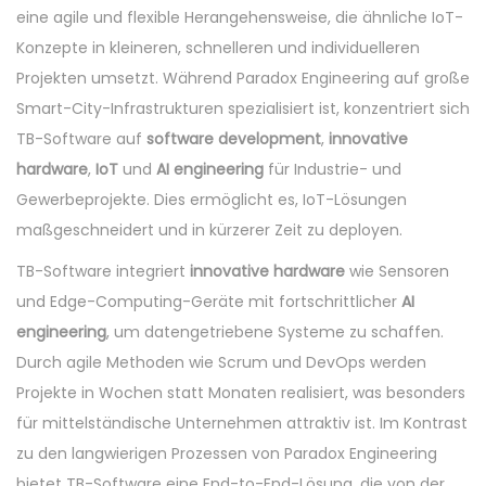
eine agile und flexible Herangehensweise, die ähnliche IoT-
Konzepte in kleineren, schnelleren und individuelleren
Projekten umsetzt. Während Paradox Engineering auf große
Smart-City-Infrastrukturen spezialisiert ist, konzentriert sich
TB-Software auf
software development
,
innovative
hardware
,
IoT
und
AI engineering
für Industrie- und
Gewerbeprojekte. Dies ermöglicht es, IoT-Lösungen
maßgeschneidert und in kürzerer Zeit zu deployen.
TB-Software integriert
innovative hardware
wie Sensoren
und Edge-Computing-Geräte mit fortschrittlicher
AI
engineering
, um datengetriebene Systeme zu schaffen.
Durch agile Methoden wie Scrum und DevOps werden
Projekte in Wochen statt Monaten realisiert, was besonders
für mittelständische Unternehmen attraktiv ist. Im Kontrast
zu den langwierigen Prozessen von Paradox Engineering
bietet TB-Software eine End-to-End-Lösung, die von der