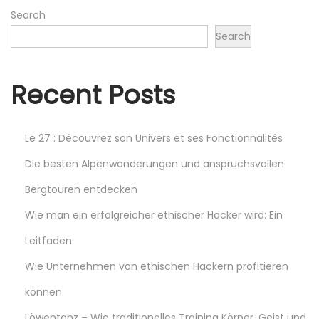
o
(
Search
s
S
Search
t
h
:
i
Recent Posts
l
a
j
Le 27 : Découvrez son Univers et ses Fonctionnalités
i
Die besten Alpenwanderungen und anspruchsvollen
t
)
Bergtouren entdecken
–
Wie man ein erfolgreicher ethischer Hacker wird: Ein
E
Leitfaden
i
Wie Unternehmen von ethischen Hackern profitieren
n
Ü
können
b
Löwentanz – Wie traditionelles Training Körper, Geist und