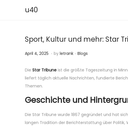
u40
S
S
k
k
i
i
Sport, Kultur und mehr: Star T
p
p
t
t
.
.
P
S
P
April 4, 2025
by
letrank
Blogs
o
o
o
e
o
n
c
s
p
s
a
o
Die
Star Tribune
ist die größte Tageszeitung in Minn
t
t
t
v
n
liefert täglich aktuelle Nachrichten, fundierte Ber
e
e
e
i
t
Themen.
d
m
d
g
e
Geschichte und Hintergr
o
b
i
a
n
n
e
n
t
t
Die Star Tribune wurde 1867 gegründet und hat sich
r
i
langen Tradition der Berichterstattung über Politik,
4
o