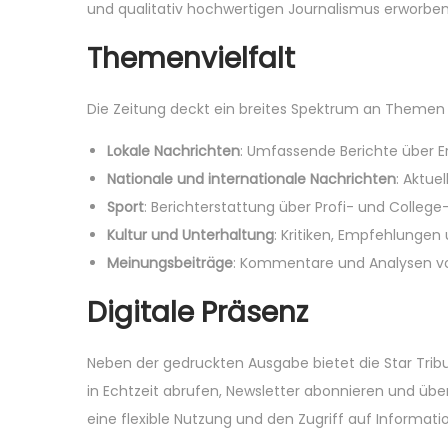
und qualitativ hochwertigen Journalismus erworben
,
n
2
Themenvielfalt
0
2
Die Zeitung deckt ein breites Spektrum an Themen 
5
Lokale Nachrichten
: Umfassende Berichte über Er
Nationale und internationale Nachrichten
: Aktue
Sport
: Berichterstattung über Profi- und College-
Kultur und Unterhaltung
: Kritiken, Empfehlungen 
Meinungsbeiträge
: Kommentare und Analysen von
Digitale Präsenz
Neben der gedruckten Ausgabe bietet die Star Trib
in Echtzeit abrufen, Newsletter abonnieren und übe
eine flexible Nutzung und den Zugriff auf Informatio