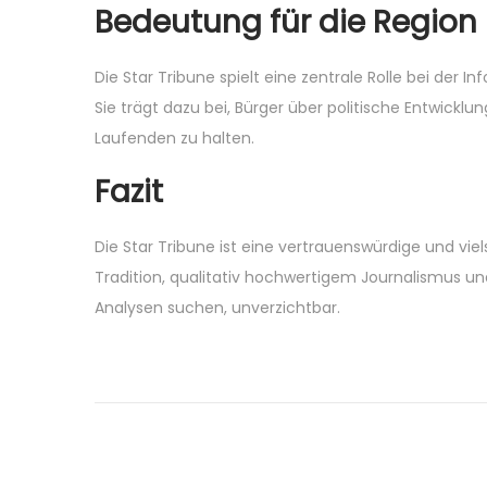
Bedeutung für die Region
Die Star Tribune spielt eine zentrale Rolle bei der 
Sie trägt dazu bei, Bürger über politische Entwick
Laufenden zu halten.
Fazit
Die Star Tribune ist eine vertrauenswürdige und vie
Tradition, qualitativ hochwertigem Journalismus und 
Analysen suchen, unverzichtbar.
P
P
D
r
e
o
e
r
v
G
s
i
r