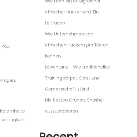
Wie man ein erfolgreicher
ethischer Hacker wird: Ein
Leitfaden
Wie Unternehmen von
ethischen Hackern profitieren
 Paul.
t.
können
Löwentanz – Wie traditionelles
Training Körper, Geist und
 Fragen.
Gemeinschaft stärkt
Die besten Gründe, Shashel
tale Inhalte
auszuprobieren
s ermöglicht
Recent