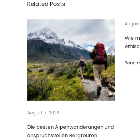
Related Posts
o
a
t
u
b
s
s
August
n
p
t
Wie ma
o
e
a
ethisc
s
i
t
n
v
Read 
:
:
E
i
i
n
g
S
y
a
August 7, 2026
m
b
Die besten Alpenwanderungen und
t
anspruchsvollen Bergtouren
o