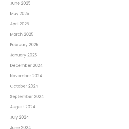
June 2025
t
May 2025
F
u
April 2025
n
March 2025
d
February 2025
(
January 2025
A
I
December 2024
F
November 2024
)
October 2024
:
A
September 2024
S
August 2024
t
July 2024
r
June 2024
a