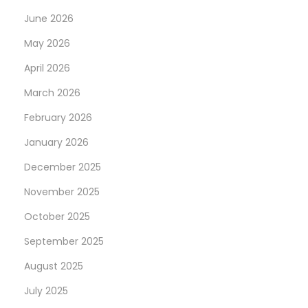
r
June 2026
n
May 2026
a
April 2026
t
March 2026
i
v
February 2026
e
January 2026
I
December 2025
n
v
November 2025
e
October 2025
s
September 2025
t
August 2025
m
e
July 2025
n