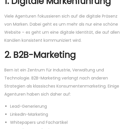
1.
Digitale Markenführung
n
0
n
n
2
Viele Agenturen fokussieren sich auf die digitale Präsenz
5
von Marken. Dabei geht es um mehr als nur eine schöne
Website – es geht um eine digitale Identität, die auf allen
Kanälen konsistent kommuniziert wird.
2.
B2B-Marketing
Bern ist ein Zentrum für Industrie, Verwaltung und
Technologie. B2B-Marketing verlangt nach anderen
Strategien als klassisches Konsumentenmarketing. Einige
Agenturen haben sich daher auf:
Lead-Generierung
LinkedIn-Marketing
Whitepapers und Fachartikel