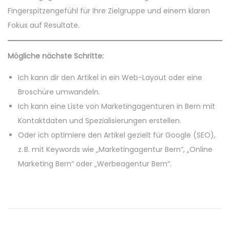
Fingerspitzengefühl für Ihre Zielgruppe und einem klaren
Fokus auf Resultate.
Mögliche nächste Schritte:
Ich kann dir den Artikel in ein Web-Layout oder eine
Broschüre umwandeln.
Ich kann eine Liste von Marketingagenturen in Bern mit
Kontaktdaten und Spezialisierungen erstellen.
Oder ich optimiere den Artikel gezielt für Google (SEO),
z. B. mit Keywords wie „Marketingagentur Bern“, „Online
Marketing Bern“ oder „Werbeagentur Bern“.
P
P
R
r
e
o
e
c
v
h