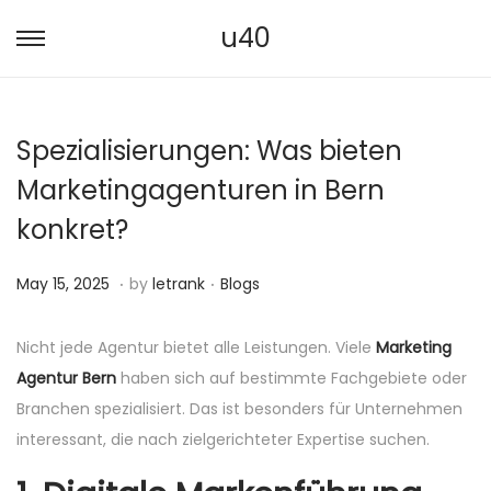
u40
S
S
k
k
i
i
Spezialisierungen: Was bieten
p
p
t
t
Marketingagenturen in Bern
o
o
konkret?
n
c
a
o
.
.
P
M
P
May 15, 2025
by
letrank
Blogs
v
n
o
a
o
i
t
s
y
s
Nicht jede Agentur bietet alle Leistungen. Viele
Marketing
g
e
t
1
t
Agentur Bern
haben sich auf bestimmte Fachgebiete oder
a
n
e
5
e
Branchen spezialisiert. Das ist besonders für Unternehmen
t
t
d
,
d
interessant, die nach zielgerichteter Expertise suchen.
i
o
2
i
o