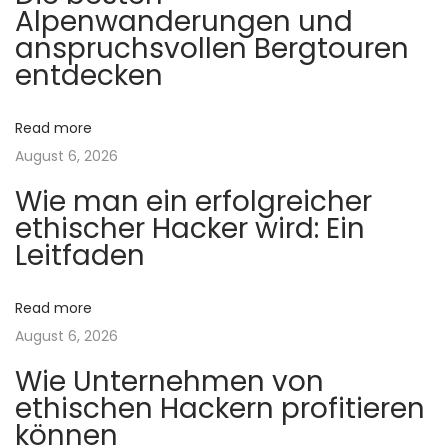
t
Alpenwanderungen und
e
anspruchsvollen Bergtouren
l
i
entdecken
c
o
h
Read more
e
August 6, 2026
n
s
Wie man ein erfolgreicher
M
ethischer Hacker wird: Ein
o
Leitfaden
d
e
l
Read more
l
August 6, 2026
p
Wie Unternehmen von
a
ethischen Hackern profitieren
s
können
s