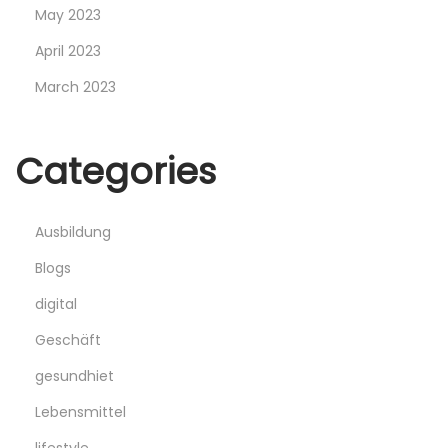
May 2023
r
April 2023
o
f
March 2023
e
s
Categories
s
i
o
Ausbildung
n
Blogs
a
digital
l
I
Geschäft
n
gesundhiet
v
Lebensmittel
e
s