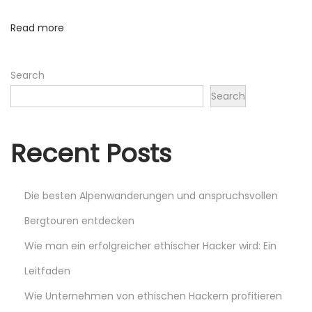
t
Read more
z
u
Search
w
e
Search
l
c
Recent Posts
h
e
m
Die besten Alpenwanderungen und anspruchsvollen
G
Bergtouren entdecken
e
Wie man ein erfolgreicher ethischer Hacker wird: Ein
r
i
Leitfaden
c
Wie Unternehmen von ethischen Hackern profitieren
h