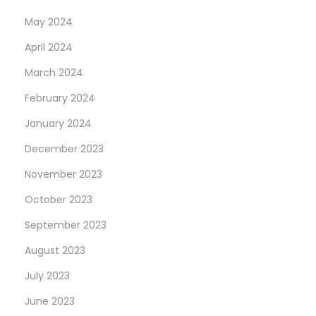
t
May 2024
e
April 2024
g
March 2024
i
c
February 2024
G
January 2024
a
December 2023
t
November 2023
e
w
October 2023
a
September 2023
y
August 2023
f
o
July 2023
r
June 2023
P