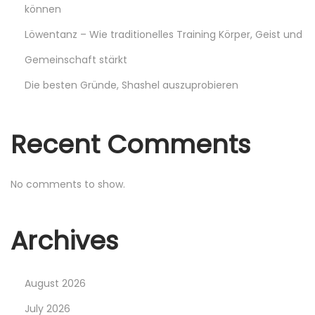
können
t
Löwentanz – Wie traditionelles Training Körper, Geist und
?
N
L
Gemeinschaft stärkt
e
u
Die besten Gründe, Shashel auszuprobieren
x
x
t
e
Recent Comments
p
m
o
b
s
o
No comments to show.
t
u
:
r
Archives
g
A
l
August 2026
t
July 2026
e