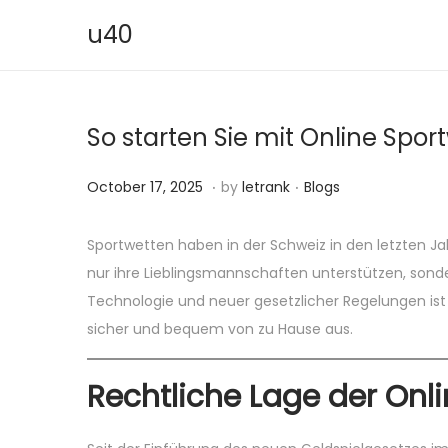
u40
S
S
k
k
i
i
So starten Sie mit Online Spor
p
p
t
t
.
.
P
O
P
October 17, 2025
by
letrank
Blogs
o
o
o
c
o
n
c
s
t
s
a
o
Sportwetten haben in der Schweiz in den letzten 
t
o
t
v
n
nur ihre Lieblingsmannschaften unterstützen, son
e
b
e
i
t
Technologie und neuer gesetzlicher Regelungen ist
d
e
d
g
e
sicher und bequem von zu Hause aus.
o
r
i
a
n
n
1
n
t
t
Rechtliche Lage der Onl
7
i
,
o