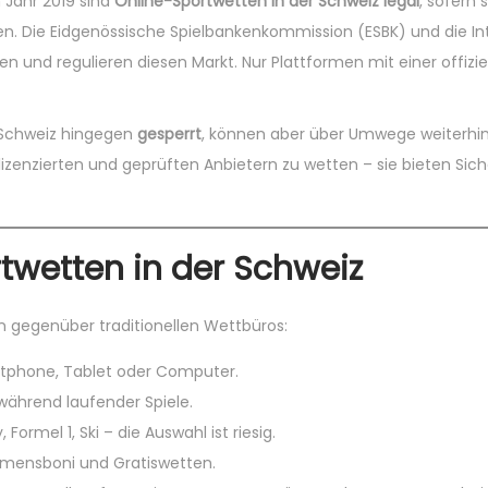
 Jahr 2019 sind
Online-Sportwetten in der Schweiz legal
, sofern 
den. Die Eidgenössische Spielbankenkommission (ESBK) und die I
und regulieren diesen Markt. Nur Plattformen mit einer offizie
r Schweiz hingegen
gesperrt
, können aber über Umwege weiterhin
lizenzierten und geprüften Anbietern zu wetten – sie bieten Siche
rtwetten in der Schweiz
en gegenüber traditionellen Wettbüros:
rtphone, Tablet oder Computer.
t während laufender Spiele.
 Formel 1, Ski – die Auswahl ist riesig.
mmensboni und Gratiswetten.