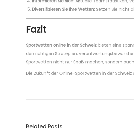
Informieren Sie sich:
Aktuelle Teamstatistiken, 
Diversifizieren Sie Ihre Wetten:
Setzen Sie nicht al
Fazit
Sportwetten online in der Schweiz
bieten eine spann
den richtigen Strategien, verantwortungsbewusstem
Sportwetten nicht nur Spaß machen, sondern auch l
Die Zukunft der Online-Sportwetten in der Schweiz
P
P
M
r
a
o
e
d
v
e
s
i
i
Related Posts
o
n