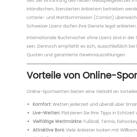
Seit der Einführung des neuen Geldspielgesetzes im
2
n
inländischen, lizenzierten Anbietern betrieben wer
0
Lotterie- und Wettkommission (Comlot) überwachen 
2
Schweizer Lizenz dürfen ihre Dienste legal anbieten.
5
Internationale Buchmacher ohne Lizenz sind in de
sein. Dennoch empfiehlt es sich, ausschließlich bei 
Quoten und garantierte Gewinnauszahlungen.
Vorteile von Online-Spo
Online-Sportwetten bieten eine Vielzahl an Vorteil
Komfort:
Wetten jederzeit und überall über Sma
Live-Wetten:
Platzieren Sie Ihre Tipps in Echtzei
Vielfältige Wettmärkte:
Fußball, Tennis, Eishockey,
Attraktive Boni:
Viele Anbieter locken mit Willko