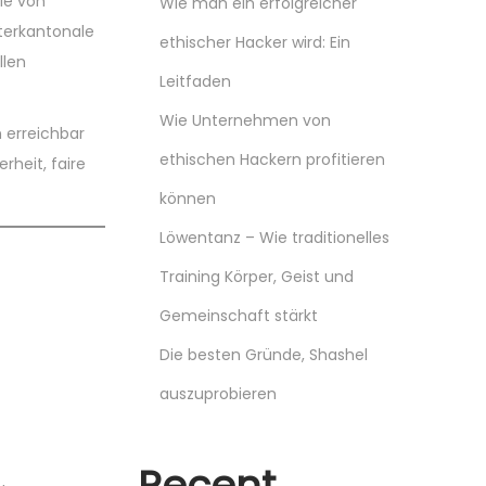
sie von
Wie man ein erfolgreicher
nterkantonale
ethischer Hacker wird: Ein
llen
Leitfaden
Wie Unternehmen von
 erreichbar
ethischen Hackern profitieren
rheit, faire
können
Löwentanz – Wie traditionelles
Training Körper, Geist und
Gemeinschaft stärkt
Die besten Gründe, Shashel
auszuprobieren
Recent