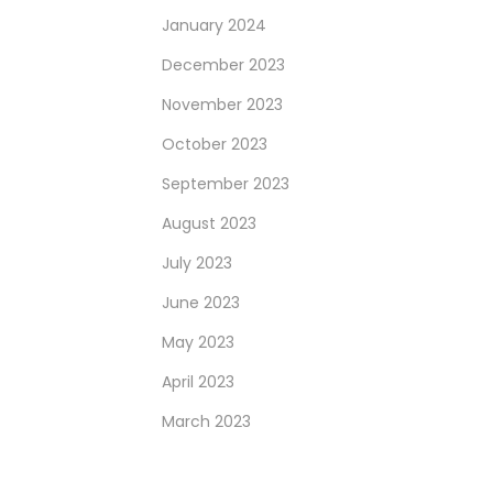
January 2024
December 2023
November 2023
October 2023
September 2023
August 2023
July 2023
June 2023
May 2023
April 2023
March 2023