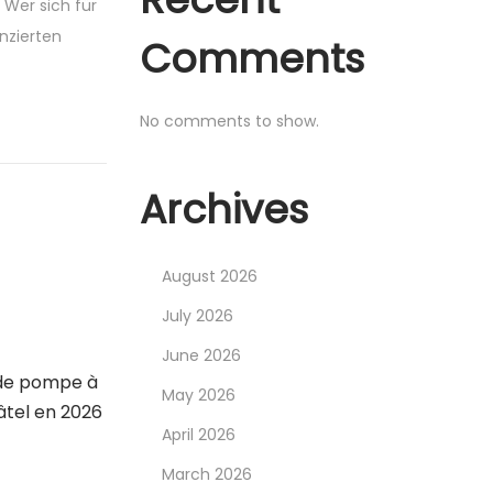
 Wer sich für
enzierten
Comments
No comments to show.
Archives
August 2026
July 2026
June 2026
 de pompe à
May 2026
âtel en 2026
April 2026
March 2026