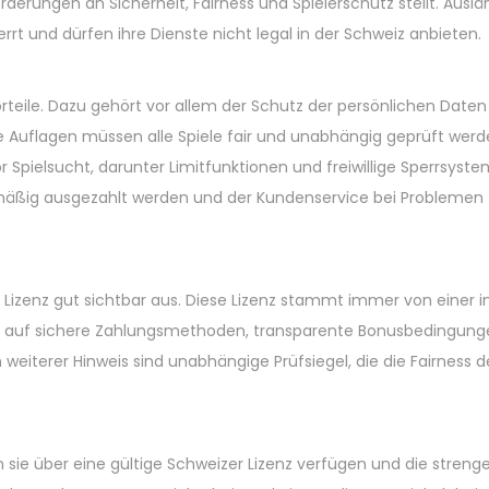
erungen an Sicherheit, Fairness und Spielerschutz stellt. Auslä
rt und dürfen ihre Dienste nicht legal in der Schweiz anbieten.
rteile. Dazu gehört vor allem der Schutz der persönlichen Daten
e Auflagen müssen alle Spiele fair und unabhängig geprüft wer
ielsucht, darunter Limitfunktionen und freiwillige Sperrsystem
mäßig ausgezahlt werden und der Kundenservice bei Problemen 
e Lizenz gut sichtbar aus. Diese Lizenz stammt immer von einer i
eler auf sichere Zahlungsmethoden, transparente Bonusbedingun
eiterer Hinweis sind unabhängige Prüfsiegel, die die Fairness de
n sie über eine gültige Schweizer Lizenz verfügen und die stren