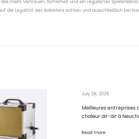
 das mehr Vertrauen, Sicherheit und ein reguliertes Spielerlebnis.
auf die Legalität des Anbieters achten und ausschließlich bei liz
July 28, 2026
Meilleures entreprises
chaleur air-air à Neuch
Read more