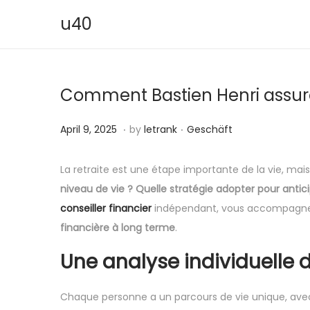
u40
S
S
k
k
i
i
Comment Bastien Henri assure v
p
p
t
t
.
.
P
A
P
April 9, 2025
by
letrank
Geschäft
o
o
o
p
o
n
c
s
r
s
a
o
La retraite est une étape importante de la vie, mais
t
i
t
v
n
niveau de vie ? Quelle stratégie adopter pour antici
e
l
e
i
t
conseiller financier
indépendant, vous accompagne a
d
9
d
g
e
financière à long terme
.
o
,
i
a
n
Une analyse individuelle d
n
2
n
t
t
0
i
Chaque personne a un parcours de vie unique, avec 
2
o