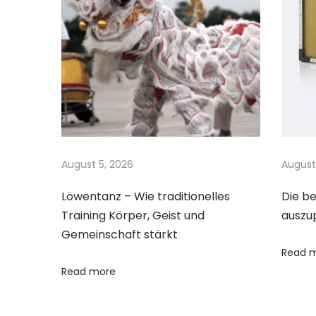
a
s
u
t
e
v
:
:
M
i
e
h
g
r
a
a
August 5, 2026
August
l
s
Löwentanz – Wie traditionelles
Die b
t
Training Körper, Geist und
auszu
n
Gemeinschaft stärkt
u
i
Read 
r
Read more
o
K
l
e