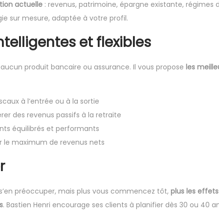
tion actuelle
: revenus, patrimoine, épargne existante, régimes d
gie sur mesure, adaptée à votre profil.
telligentes et flexibles
à aucun produit bancaire ou assurance. Il vous propose
les meille
aux à l’entrée ou à la sortie
er des revenus passifs à la retraite
s équilibrés et performants
er le maximum de revenus nets
r
r s’en préoccuper, mais plus vous commencez tôt,
plus les effet
s
. Bastien Henri encourage ses clients à planifier dès 30 ou 40 a