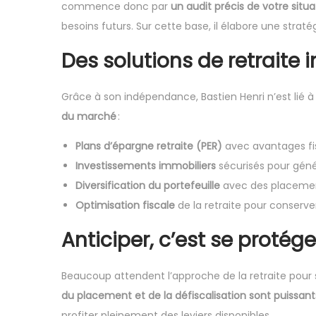
commence donc par
un audit précis de votre situa
5
n
besoins futurs. Sur cette base, il élabore une straté
Des solutions de retraite in
Grâce à son indépendance, Bastien Henri n’est lié 
du marché
:
Plans d’épargne retraite (PER)
avec avantages fisc
Investissements immobiliers
sécurisés pour génér
Diversification du portefeuille
avec des placement
Optimisation fiscale
de la retraite pour conserv
Anticiper, c’est se protége
Beaucoup attendent l’approche de la retraite pou
du placement et de la défiscalisation sont puissant
profiter pleinement des leviers disponibles.