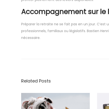
Accompagnement sur le 
Préparer la retraite ne se fait pas en un jour. C’est 
professionnels, familiaux ou législatifs. Bastien Hen
nécessaire.
P
P
Y
r
o
o
e
g
v
a
s
i
B
Related Posts
o
o
t
u
u
s
t
n
p
i
o
q