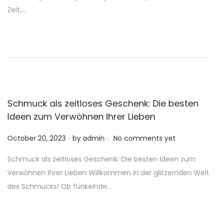
t
Zeit,…
e
d
o
n
Schmuck als zeitloses Geschenk: Die besten
Ideen zum Verwöhnen Ihrer Lieben
.
.
P
October 20, 2023
by
admin
No comments yet
o
Schmuck als zeitloses Geschenk: Die besten Ideen zum
s
Verwöhnen Ihrer Lieben Willkommen in der glitzernden Welt
t
des Schmucks! Ob funkelnde…
e
d