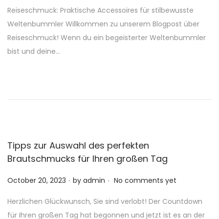
o
Reiseschmuck: Praktische Accessoires für stilbewusste
s
Weltenbummler Willkommen zu unserem Blogpost über
t
Reiseschmuck! Wenn du ein begeisterter Weltenbummler
e
bist und deine…
d
o
n
Tipps zur Auswahl des perfekten
Brautschmucks für Ihren großen Tag
.
.
P
October 20, 2023
by
admin
No comments yet
o
Herzlichen Glückwunsch, Sie sind verlobt! Der Countdown
s
für Ihren großen Tag hat begonnen und jetzt ist es an der