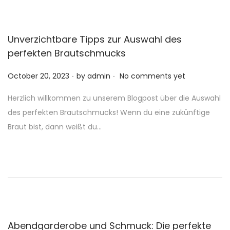
n
Unverzichtbare Tipps zur Auswahl des
perfekten Brautschmucks
.
.
P
October 20, 2023
by
admin
No comments yet
o
Herzlich willkommen zu unserem Blogpost über die Auswahl
s
des perfekten Brautschmucks! Wenn du eine zukünftige
t
Braut bist, dann weißt du…
e
d
o
n
Abendgarderobe und Schmuck: Die perfekte