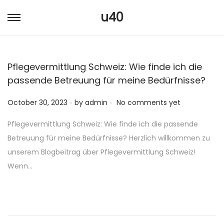
u40
S
S
k
k
i
i
Pflegevermittlung Schweiz: Wie finde ich die
p
p
passende Betreuung für meine Bedürfnisse?
t
t
o
o
.
.
P
October 30, 2023
by
admin
No comments yet
n
c
o
a
o
Pflegevermittlung Schweiz: Wie finde ich die passende
s
v
n
Betreuung für meine Bedürfnisse? Herzlich willkommen zu
t
i
t
unserem Blogbeitrag über Pflegevermittlung Schweiz!
e
g
e
Wenn…
d
a
n
o
t
t
n
i
o