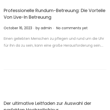
Professionelle Rundum-Betreuung: Die Vorteile
Von Live-In Betreuung
.
.
P
October 16, 2023
by
admin
No comments yet
o
Einen geliebten Menschen zu pflegen und rund um die Uhr
s
für ihn da zu sein, kann eine große Herausforderung sein….
t
e
d
o
n
Der ultimative Leitfaden zur Auswahl der
perfekten Hochzeitsfrisur