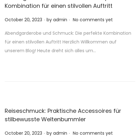
Kombination für einen stilvollen Auftritt
.
.
P
October 20, 2023
by
admin
No comments yet
o
Abendgarderobe und Schmuck: Die perfekte Kombination
s
für einen stilvollen Auftritt Herzlich Willkommen auf
t
unserem Blog! Heute dreht sich alles um…
e
d
o
n
Reiseschmuck: Praktische Accessoires für
stilbewusste Weltenbummler
.
.
P
October 20, 2023
by
admin
No comments yet