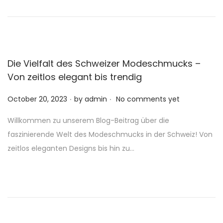
o
n
Die Vielfalt des Schweizer Modeschmucks –
Von zeitlos elegant bis trendig
.
.
P
October 20, 2023
by
admin
No comments yet
o
Willkommen zu unserem Blog-Beitrag über die
s
faszinierende Welt des Modeschmucks in der Schweiz! Von
t
zeitlos eleganten Designs bis hin zu…
e
d
o
n