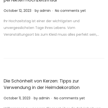
.
.
P
October 12, 2023
by
admin
No comments yet
o
Ihr Hochzeitstag ist einer der wichtigsten und
s
unvergesslichsten Tage Ihres Lebens. Vom
t
Veranstaltungsort bis zum Kleid muss alles perfekt sein,…
e
d
o
n
Die Schönheit von Kerzen: Tipps zur
Verwendung in der Heimdekoration
.
.
P
October 11, 2023
by
admin
No comments yet
o