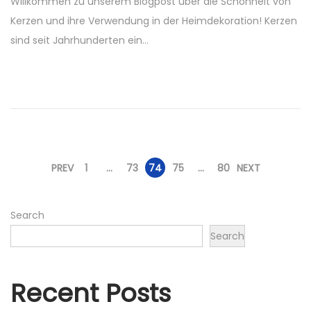
Willkommen zu unserem Blogpost über die Schönheit von
s
Kerzen und ihre Verwendung in der Heimdekoration! Kerzen
t
sind seit Jahrhunderten ein…
e
d
o
n
P
PREV
1
…
73
74
75
…
80
NEXT
o
Search
Search
s
t
Recent Posts