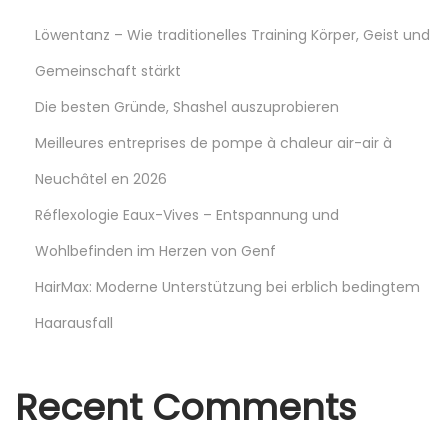
s
Löwentanz – Wie traditionelles Training Körper, Geist und
p
Gemeinschaft stärkt
Die besten Gründe, Shashel auszuprobieren
a
Meilleures entreprises de pompe à chaleur air-air à
g
Neuchâtel en 2026
Réflexologie Eaux-Vives – Entspannung und
i
Wohlbefinden im Herzen von Genf
n
HairMax: Moderne Unterstützung bei erblich bedingtem
Haarausfall
a
t
Recent Comments