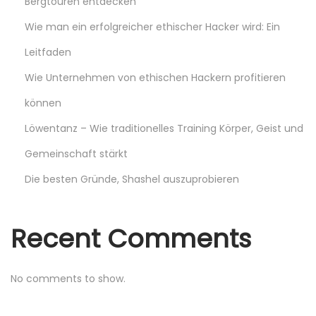
Bergtouren entdecken
o
Wie man ein erfolgreicher ethischer Hacker wird: Ein
n
Leitfaden
s
e
Wie Unternehmen von ethischen Hackern profitieren
i
können
l
Löwentanz – Wie traditionelles Training Körper, Geist und
s
Gemeinschaft stärkt
d
e
Die besten Gründe, Shashel auszuprobieren
n
e
Recent Comments
t
t
o
No comments to show.
y
a