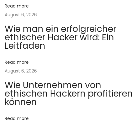
o
Read more
u
August 6, 2026
n
n
a
Wie man ein erfolgreicher
p
ethischer Hacker wird: Ein
e
Leitfaden
r
ç
Read more
u
August 6, 2026
c
Wie Unternehmen von
o
ethischen Hackern profitieren
m
können
p
l
Read more
e
t
d