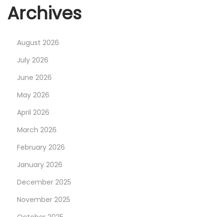
Archives
g
e
N
E
August 2026
e
i
July 2026
x
n
June 2026
t
B
p
l
May 2026
o
i
April 2026
s
c
March 2026
t
k
:
h
February 2026
i
January 2026
n
December 2025
t
November 2025
e
r