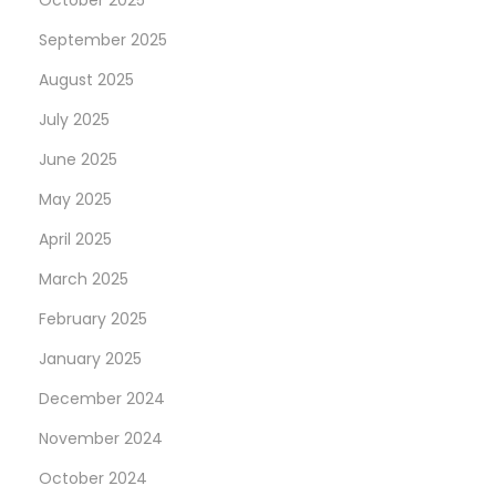
October 2025
d
September 2025
i
August 2025
e
K
July 2025
u
June 2025
l
May 2025
i
April 2025
s
s
March 2025
e
February 2025
n
January 2025
d
e
December 2024
r
November 2024
N
October 2024
a