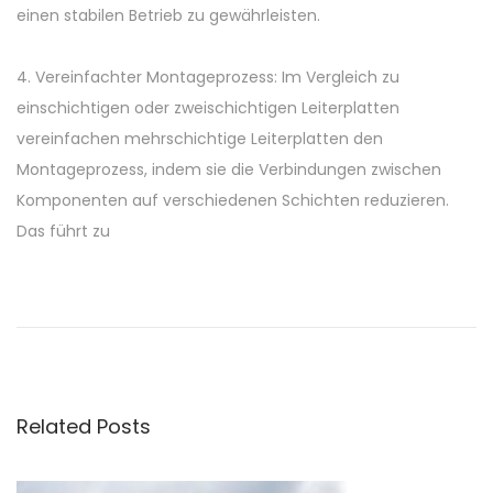
einen stabilen Betrieb zu gewährleisten.
4. Vereinfachter Montageprozess: Im Vergleich zu
einschichtigen oder zweischichtigen Leiterplatten
vereinfachen mehrschichtige Leiterplatten den
Montageprozess, indem sie die Verbindungen zwischen
Komponenten auf verschiedenen Schichten reduzieren.
Das führt zu
P
P
T
r
a
o
e
b
v
l
s
i
i
Related Posts
o
e
t
u
r
s
s