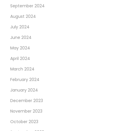
September 2024
g
e
August 2024
l
July 2024
s
June 2024
t
u
May 2024
d
April 2024
i
March 2024
o
February 2024
s
i
January 2024
n
December 2023
Z
November 2023
ü
r
October 2023
i