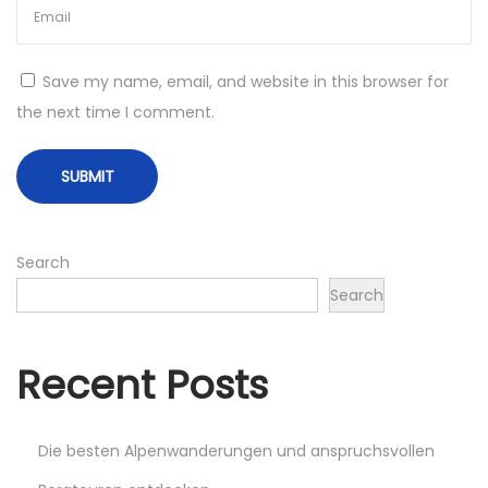
o
n
Save my name, email, and website in this browser for
c
the next time I comment.
e
p
t
i
o
Search
n
Search
s
e
t
Recent Posts
d
e
Die besten Alpenwanderungen und anspruchsvollen
s
c