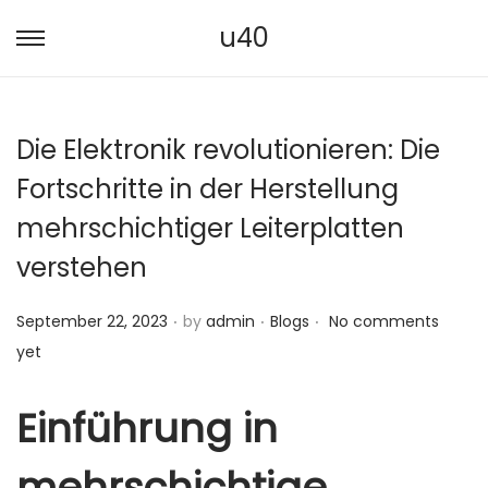
u40
S
S
k
k
i
i
Die Elektronik revolutionieren: Die
p
p
t
t
Fortschritte in der Herstellung
o
o
mehrschichtiger Leiterplatten
n
c
verstehen
a
o
v
n
.
.
.
P
P
September 22, 2023
by
admin
Blogs
No comments
i
t
o
o
yet
g
e
s
s
a
n
t
t
Einführung in
t
t
e
e
i
mehrschichtige
d
d
o