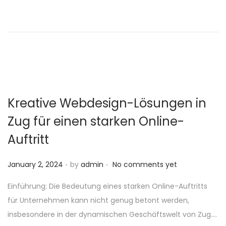
d
o
n
Kreative Webdesign-Lösungen in
Zug für einen starken Online-
Auftritt
.
.
P
January 2, 2024
by
admin
No comments yet
o
Einführung: Die Bedeutung eines starken Online-Auftritts
s
für Unternehmen kann nicht genug betont werden,
t
insbesondere in der dynamischen Geschäftswelt von Zug….
e