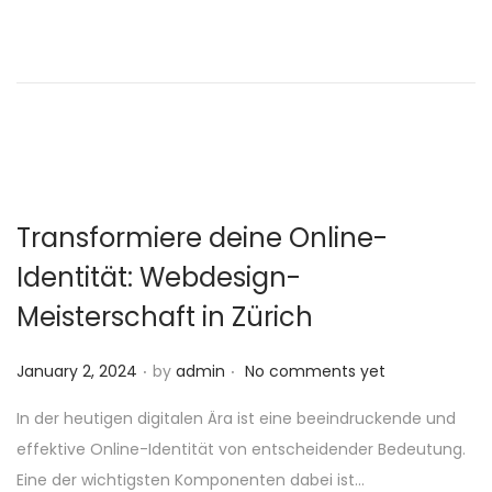
d
o
n
Transformiere deine Online-
Identität: Webdesign-
Meisterschaft in Zürich
.
.
P
January 2, 2024
by
admin
No comments yet
o
In der heutigen digitalen Ära ist eine beeindruckende und
s
effektive Online-Identität von entscheidender Bedeutung.
t
Eine der wichtigsten Komponenten dabei ist…