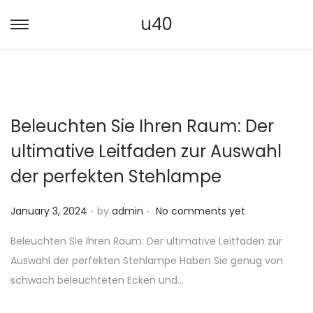
u40
S
S
k
k
i
i
p
p
t
t
Beleuchten Sie Ihren Raum: Der
o
o
ultimative Leitfaden zur Auswahl
n
c
a
o
der perfekten Stehlampe
v
n
.
.
i
t
P
January 3, 2024
by
admin
No comments yet
g
e
o
Beleuchten Sie Ihren Raum: Der ultimative Leitfaden zur
a
n
s
Auswahl der perfekten Stehlampe Haben Sie genug von
t
t
t
schwach beleuchteten Ecken und…
i
e
o
d