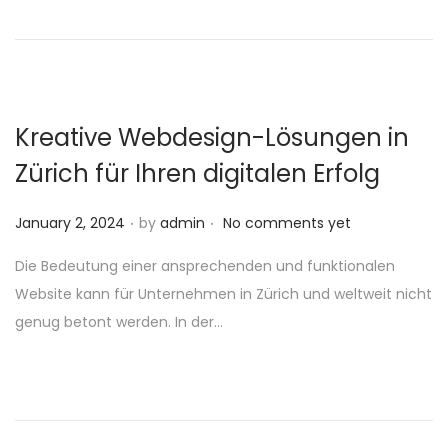
o
n
Kreative Webdesign-Lösungen in
Zürich für Ihren digitalen Erfolg
.
.
P
January 2, 2024
by
admin
No comments yet
o
Die Bedeutung einer ansprechenden und funktionalen
s
Website kann für Unternehmen in Zürich und weltweit nicht
t
genug betont werden. In der…
e
d
o
n