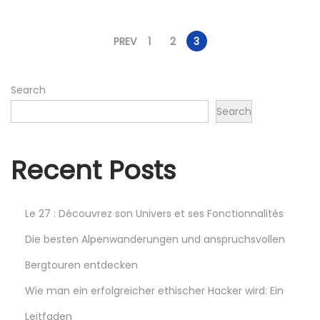
P
PREV
1
2
3
o
Search
Search
s
t
Recent Posts
s
Le 27 : Découvrez son Univers et ses Fonctionnalités
p
Die besten Alpenwanderungen und anspruchsvollen
Bergtouren entdecken
a
Wie man ein erfolgreicher ethischer Hacker wird: Ein
g
Leitfaden