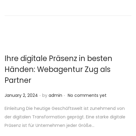
n
o
n
Ihre digitale Präsenz in besten
Händen: Webagentur Zug als
Partner
.
.
P
January 2, 2024
by
admin
No comments yet
o
Einleitung Die heutige Geschäftswelt ist zunehmend von
s
der digitalen Transformation geprägt. Eine starke digitale
t
Präsenz ist für Unternehmen jeder Größe…
e