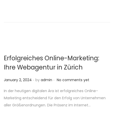
e
d
o
n
Erfolgreiches Online-Marketing:
Ihre Webagentur in Zürich
.
.
P
January 2, 2024
by
admin
No comments yet
o
In der heutigen digitalen Ära ist erfolgreiches Online-
s
Marketing entscheidend für den Erfolg von Unternehmen
t
aller Größenordnungen. Die Präsenz im Internet…
e