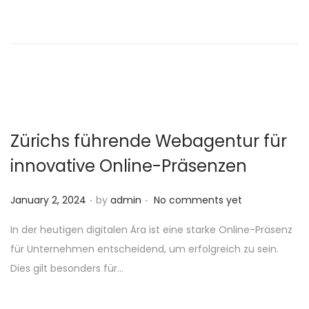
d
o
n
Zürichs führende Webagentur für
innovative Online-Präsenzen
.
.
P
January 2, 2024
by
admin
No comments yet
o
In der heutigen digitalen Ära ist eine starke Online-Präsenz
s
für Unternehmen entscheidend, um erfolgreich zu sein.
t
Dies gilt besonders für…
e
d