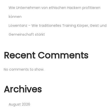
Wie Unternehmen von ethischen Hackern profitieren
i
können
n
Löwentanz – Wie traditionelles Training Körper, Geist und
Gemeinschaft stärkt
a
t
Recent Comments
i
No comments to show.
o
Archives
n
August 2026