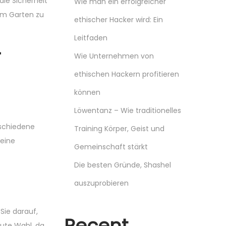
die Sicherheit
Wie man ein erfolgreicher
rem Garten zu
ethischer Hacker wird: Ein
Leitfaden
r
Wie Unternehmen von
ethischen Hackern profitieren
können
Löwentanz – Wie traditionelles
rschiedene
Training Körper, Geist und
meine
Gemeinschaft stärkt
Die besten Gründe, Shashel
auszuprobieren
Sie darauf,
Recent
gute Wahl, da