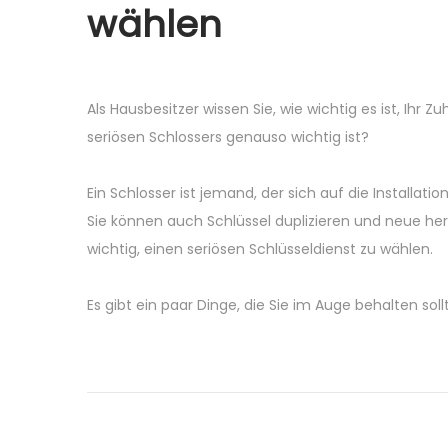
wählen
Als Hausbesitzer wissen Sie, wie wichtig es ist, Ihr
seriösen Schlossers genauso wichtig ist?
Ein Schlosser ist jemand, der sich auf die Installat
Sie können auch Schlüssel duplizieren und neue herst
wichtig, einen seriösen Schlüsseldienst zu wählen.
Es gibt ein paar Dinge, die Sie im Auge behalten soll
P
P
“
r
G
o
e
o
v
r