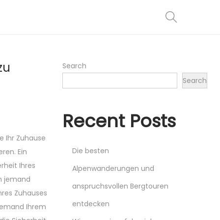
zu
Search
Search
Recent Posts
ie Ihr Zuhause
Die besten
eren. Ein
rheit Ihres
Alpenwanderungen und
nn jemand
anspruchsvollen Bergtouren
Ihres Zuhauses
entdecken
 jemand Ihrem