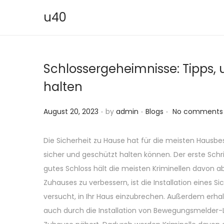
u40
S
S
k
k
i
i
Schlossergeheimnisse: Tipps, 
p
p
t
t
halten
o
o
.
.
.
n
c
P
P
August 20, 2023
by
admin
Blogs
No comments 
a
o
o
o
v
n
s
s
Die Sicherheit zu Hause hat für die meisten Hausbesi
i
t
t
t
sicher und geschützt halten können. Der erste Schritt
g
e
e
e
gutes Schloss hält die meisten Kriminellen davon ab,
a
n
d
d
Zuhauses zu verbessern, ist die Installation eines 
t
t
o
i
versucht, in Ihr Haus einzubrechen. Außerdem erhal
i
n
n
auch durch die Installation von Bewegungsmelder-L
o