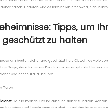
gehalten, in Ihr Zuhause einzubrechen. Schließlich können Sie 
auber halten. Dadurch wird es Kriminellen erschwert, sich in Ih
eheimnisse: Tipps, um Ih
 geschützt zu halten
uhause am besten sicher und geschützt hält. Obwohl es viele ve
ichtige Dinge, die ich meinen Kunden immer empfehle. Hier sind 
sicher und geschützt zu halten:
en Türen.
eldienst
Sie tun können, um Ihr Zuhause sicher zu halten. Achten 
ien bestehen und korrekt montiert sind. Riegel sind immer eine 