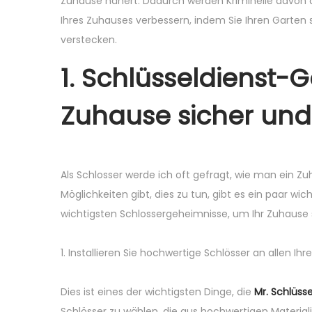
Zuhause nähert. Dadurch werden Kriminelle davon ab
n
Ihres Zuhauses verbessern, indem Sie Ihren Garten s
verstecken.
1. Schlüsseldienst-G
Zuhause sicher und
Als Schlosser werde ich oft gefragt, wie man ein Z
Möglichkeiten gibt, dies zu tun, gibt es ein paar w
wichtigsten Schlossergeheimnisse, um Ihr Zuhause 
1. Installieren Sie hochwertige Schlösser an allen Ihr
Dies ist eines der wichtigsten Dinge, die
Mr. Schlüss
Schlösser zu wählen, die aus hochwertigen Material