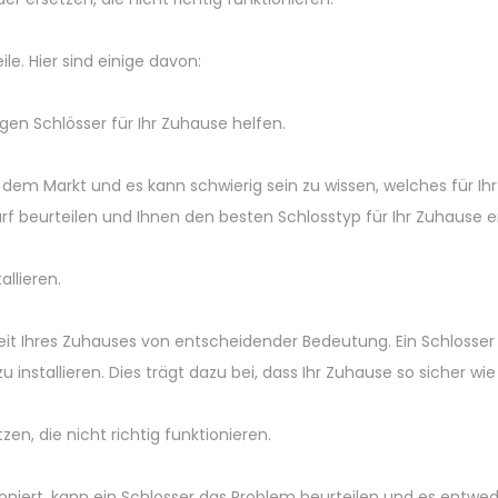
le. Hier sind einige davon:
igen Schlösser für Ihr Zuhause helfen.
f dem Markt und es kann schwierig sein zu wissen, welches für Ih
edarf beurteilen und Ihnen den besten Schlosstyp für Ihr Zuhause
llieren.
heit Ihres Zuhauses von entscheidender Bedeutung. Ein Schlosser
 installieren. Dies trägt dazu bei, dass Ihr Zuhause so sicher wie
zen, die nicht richtig funktionieren.
ioniert, kann ein Schlosser das Problem beurteilen und es entwed