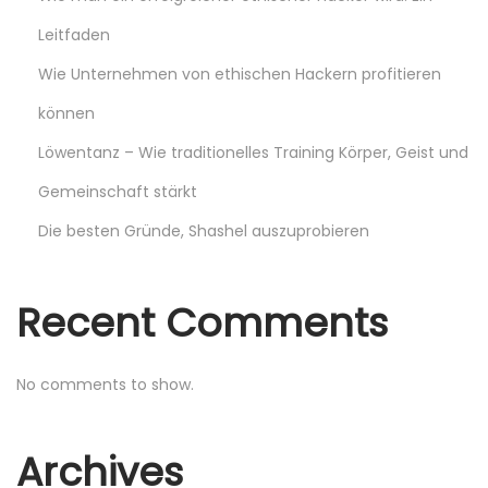
i
Leitfaden
e
K
Wie Unternehmen von ethischen Hackern profitieren
r
können
a
Löwentanz – Wie traditionelles Training Körper, Geist und
f
Gemeinschaft stärkt
t
e
Die besten Gründe, Shashel auszuprobieren
i
n
Recent Comments
e
s
P
No comments to show.
e
r
Archives
s