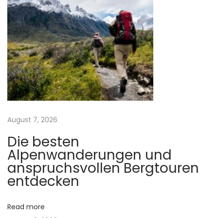
o
E
a
s
x
t
p
v
:
e
r
i
t
i
g
s
e
a
August 7, 2026
e
Die besten
n
t
Alpenwanderungen und
S
anspruchsvollen Bergtouren
o
i
entdecken
u
o
t
Read more
i