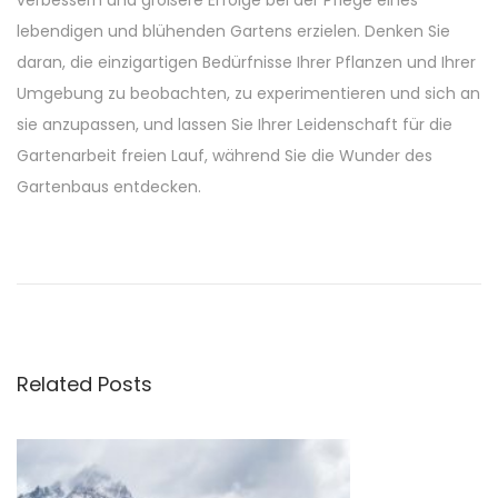
verbessern und größere Erfolge bei der Pflege eines
lebendigen und blühenden Gartens erzielen. Denken Sie
daran, die einzigartigen Bedürfnisse Ihrer Pflanzen und Ihrer
Umgebung zu beobachten, zu experimentieren und sich an
sie anzupassen, und lassen Sie Ihrer Leidenschaft für die
Gartenarbeit freien Lauf, während Sie die Wunder des
Gartenbaus entdecken.
P
P
Q
r
u
o
e
a
v
l
s
i
i
Related Posts
o
t
t
u
é
s
e
n
p
t