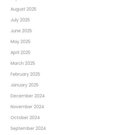
e
August 2025
r
T
July 2025
r
June 2025
a
May 2025
n
April 2025
s
f
March 2025
o
February 2025
r
January 2025
m
a
December 2024
t
November 2024
i
October 2024
o
September 2024
n