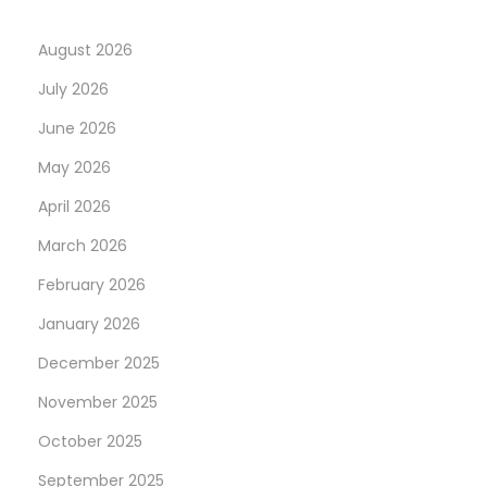
o
n
August 2026
a
July 2026
l
June 2026
T
r
May 2026
a
April 2026
i
March 2026
n
e
February 2026
r
January 2026
s
December 2025
b
November 2025
e
i
October 2025
d
September 2025