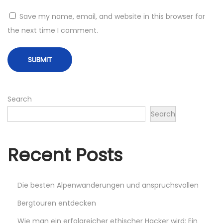
t
m
Save my name, email, and website in this browser for
:
F
the next time I comment.
i
t
n
e
s
Search
s
Search
s
t
u
Recent Posts
d
i
Die besten Alpenwanderungen und anspruchsvollen
o
:
Bergtouren entdecken
D
Wie man ein erfolgreicher ethischer Hacker wird: Ein