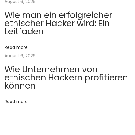
August 6, 2026
n
e
n
Wie man ein erfolgreicher
S
ethischer Hacker wird: Ein
c
Leitfaden
o
l
Read more
a
August 6, 2026
i
Wie Unternehmen von
r
ethischen Hackern profitieren
e
können
c
h
Read more
e
z
C
o