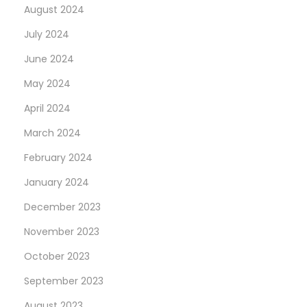
I
August 2024
h
July 2024
r
June 2024
e
s
May 2024
K
April 2024
ö
March 2024
r
February 2024
p
e
January 2024
r
December 2023
s
November 2023
October 2023
September 2023
August 2023