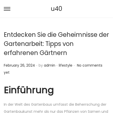
u40
S
S
k
k
i
i
Entdecken Sie die Geheimnisse der
p
p
t
t
Gartenarbeit: Tipps von
o
o
erfahrenen Gärtnern
n
c
a
o
.
.
.
P
P
February 26, 2024
by
admin
lifestyle
No comments
v
n
o
o
yet
i
t
s
s
g
e
t
t
Einführung
a
n
e
e
t
t
d
d
i
In der Welt des Gartenbaus umfasst die Beherrschung der
o
i
o
Gartenbaukunst mehr als nur das Pflanzen von Samen und