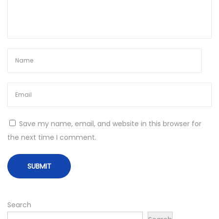
n
G
e
n
f
v
e
r
s
t
Save my name, email, and website in this browser for
e
the next time I comment.
h
e
n
N
D
e
Search
e
x