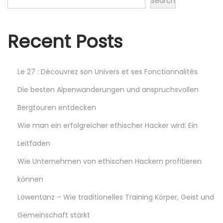
r
Search
t
A
p
u
Recent Posts
o
t
s
o
t
m
Le 27 : Découvrez son Univers et ses Fonctionnalités
:
o
Die besten Alpenwanderungen und anspruchsvollen
t
Bergtouren entdecken
i
v
Wie man ein erfolgreicher ethischer Hacker wird: Ein
e
Leitfaden
M
Wie Unternehmen von ethischen Hackern profitieren
a
können
r
k
Löwentanz – Wie traditionelles Training Körper, Geist und
e
Gemeinschaft stärkt