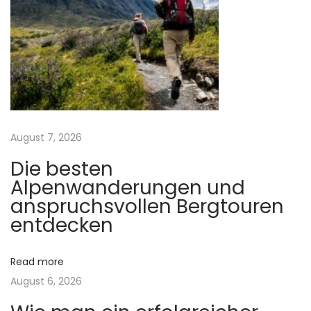
g
e
i
n
e
s
p
r
August 7, 2026
o
Die besten
f
Alpenwanderungen und
e
anspruchsvollen Bergtouren
s
entdecken
s
i
Read more
o
August 6, 2026
n