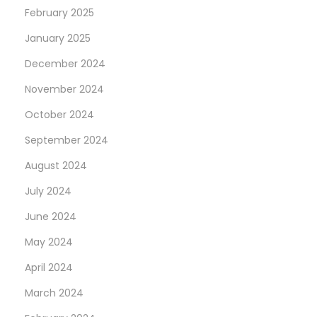
b
February 2025
h
January 2025
a
b
December 2024
e
November 2024
r
October 2024
u
n
September 2024
d
August 2024
A
July 2024
u
June 2024
t
o
May 2024
h
April 2024
ä
March 2024
u