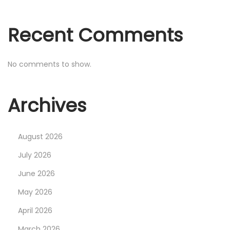
t
p
Recent Comments
l
a
c
No comments to show.
e
:
Archives
E
i
n
August 2026
d
July 2026
i
g
June 2026
i
May 2026
t
April 2026
a
March 2026