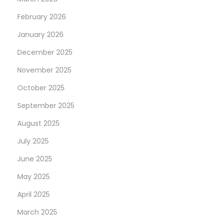
l
e
February 2026
r
January 2026
H
December 2025
u
b
November 2025
f
October 2025
ü
September 2025
r
August 2025
A
u
July 2025
t
June 2025
o
May 2025
l
i
April 2025
e
March 2025