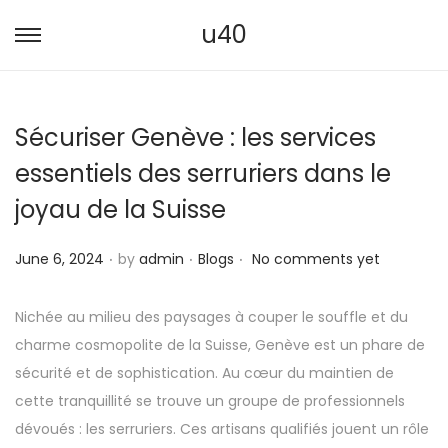
u40
S
S
k
k
i
i
Sécuriser Genève : les services
p
p
t
t
essentiels des serruriers dans le
o
o
joyau de la Suisse
n
c
a
o
.
.
.
P
P
June 6, 2024
by
admin
Blogs
No comments yet
v
n
o
o
i
t
s
s
Nichée au milieu des paysages à couper le souffle et du
g
e
t
t
charme cosmopolite de la Suisse, Genève est un phare de
a
n
e
e
sécurité et de sophistication. Au cœur du maintien de
t
t
d
d
cette tranquillité se trouve un groupe de professionnels
i
o
i
dévoués : les serruriers. Ces artisans qualifiés jouent un rôle
o