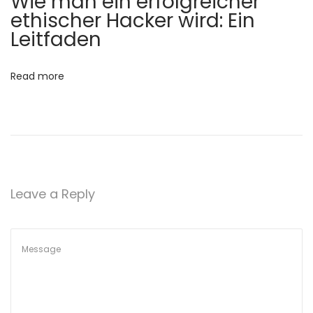
Wie man ein erfolgreicher
e
ethischer Hacker wird: Ein
l
Leitfaden
l
e
Read more
n
S
c
h
l
o
Leave a Reply
s
s
e
r
s
i