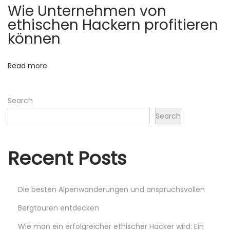
Wie Unternehmen von
i
ethischen Hackern profitieren
e
können
r
i
Read more
c
h
t
Search
i
Search
g
N
S
Recent Posts
e
o
x
e
t
r
Die besten Alpenwanderungen und anspruchsvollen
p
k
Bergtouren entdecken
o
e
Wie man ein erfolgreicher ethischer Hacker wird: Ein
s
n