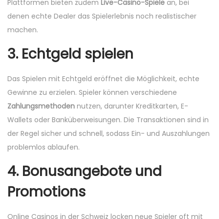
Plattformen bieten zudem
Live-Casino-Spiele
an, bei
denen echte Dealer das Spielerlebnis noch realistischer
machen.
3. Echtgeld spielen
Das Spielen mit Echtgeld eröffnet die Möglichkeit, echte
Gewinne zu erzielen. Spieler können verschiedene
Zahlungsmethoden
nutzen, darunter Kreditkarten, E-
Wallets oder Banküberweisungen. Die Transaktionen sind in
der Regel sicher und schnell, sodass Ein- und Auszahlungen
problemlos ablaufen.
4. Bonusangebote und
Promotions
Online Casinos in der Schweiz locken neue Spieler oft mit