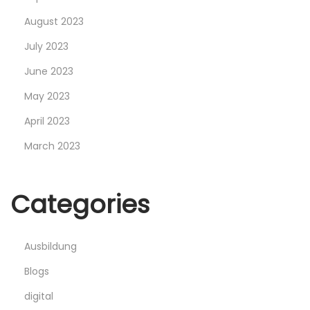
l
August 2023
n
d
July 2023
e
June 2023
n
May 2023
m
April 2023
e
d
March 2023
i
z
Categories
i
n
i
Ausbildung
s
Blogs
c
digital
h