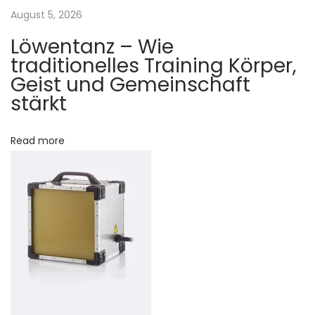
e
a
August 5, 2026
I
Löwentanz – Wie
h
t
traditionelles Training Körper,
r
Geist und Gemeinschaft
e
i
stärkt
B
o
o
Read more
h
n
r
p
r
o
j
e
k
t