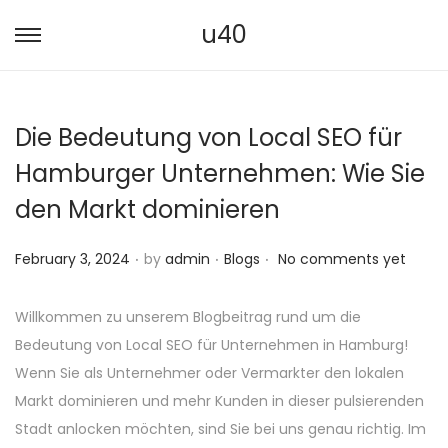
u40
S
S
k
k
i
i
Die Bedeutung von Local SEO für
p
p
t
t
Hamburger Unternehmen: Wie Sie
o
o
den Markt dominieren
n
c
a
o
.
.
.
P
P
February 3, 2024
by
admin
Blogs
No comments yet
v
n
o
o
i
t
s
s
Willkommen zu unserem Blogbeitrag rund um die
g
e
t
t
Bedeutung von Local SEO für Unternehmen in Hamburg!
a
n
e
e
Wenn Sie als Unternehmer oder Vermarkter den lokalen
t
t
d
d
Markt dominieren und mehr Kunden in dieser pulsierenden
i
o
i
Stadt anlocken möchten, sind Sie bei uns genau richtig. Im
o