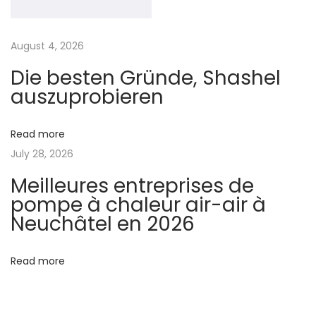
e
m
i
August 4, 2026
t
Die besten Gründe, Shashel
d
auszuprobieren
e
r
Read more
T
July 28, 2026
h
Meilleures entreprises de
u
pompe à chaleur air-air à
n
Neuchâtel en 2026
d
e
Read more
r
B
l