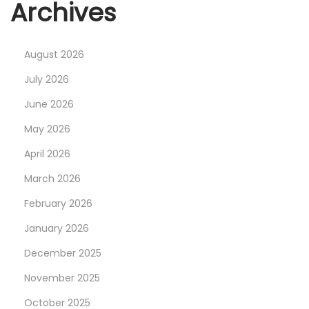
Archives
e
i
x
e
t
B
August 2026
p
e
July 2026
o
d
s
e
June 2026
t
u
May 2026
:
t
April 2026
u
March 2026
n
g
February 2026
v
January 2026
o
December 2025
n
C
November 2025
o
October 2025