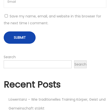
r
o
n
Save my name, email, and website in this browser for
e
the next time I comment.
:
D
i
e
Search
u
l
Search
t
i
Recent Posts
m
a
t
Löwentanz – Wie traditionelles Training Körper, Geist und
i
Gemeinschaft stärkt