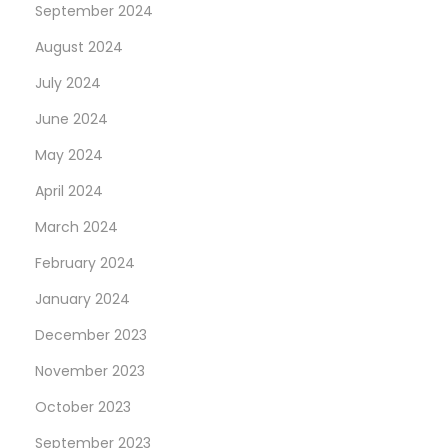
r
September 2024
e
August 2024
i
July 2024
n
June 2024
d
e
May 2024
r
April 2024
s
March 2024
i
c
February 2024
h
January 2024
w
December 2023
a
November 2023
n
d
October 2023
e
September 2023