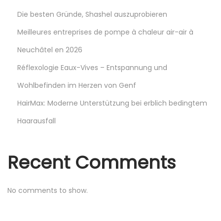
v
Die besten Gründe, Shashel auszuprobieren
e
W
Meilleures entreprises de pompe à chaleur air-air à
a
Neuchâtel en 2026
h
Réflexologie Eaux-Vives – Entspannung und
l
Wohlbefinden im Herzen von Genf
f
ü
HairMax: Moderne Unterstützung bei erblich bedingtem
r
Haarausfall
P
r
Recent Comments
o
f
i
No comments to show.
s
N
D