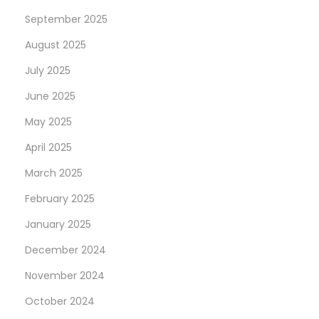
n
September 2025
s
August 2025
u
l
July 2025
t
June 2025
i
May 2025
n
g
April 2025
H
March 2025
e
February 2025
a
January 2025
l
t
December 2024
h
November 2024
C
October 2024
a